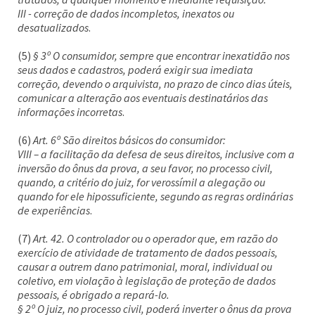
III - correção de dados incompletos, inexatos ou
desatualizados
.
(5)
§ 3º O consumidor, sempre que encontrar inexatidão nos
seus dados e cadastros, poderá exigir sua imediata
correção, devendo o arquivista, no prazo de cinco dias úteis,
comunicar a alteração aos eventuais destinatários das
informações incorretas
.
(6)
Art. 6º São direitos básicos do consumidor:
VIII – a facilitação da defesa de seus direitos, inclusive com a
inversão do ônus da prova, a seu favor, no processo civil,
quando, a critério do juiz, for verossímil a alegação ou
quando for ele hipossuficiente, segundo as regras ordinárias
de experiências
.
(7)
Art. 42. O controlador ou o operador que, em razão do
exercício de atividade de tratamento de dados pessoais,
causar a outrem dano patrimonial, moral, individual ou
coletivo, em violação à legislação de proteção de dados
pessoais, é obrigado a repará-lo.
§ 2º O juiz, no processo civil, poderá inverter o ônus da prova