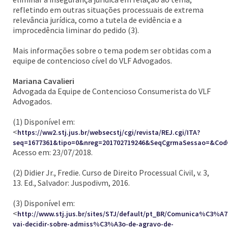
refletindo em outras situações processuais de extrema
relevância jurídica, como a tutela de evidência e a
improcedência liminar do pedido (3).
Mais informações sobre o tema podem ser obtidas com a
equipe de contencioso cível do VLF Advogados.
Mariana Cavalieri
Advogada da Equipe de Contencioso Consumerista do VLF
Advogados.
(1) Disponível em:
<
https://ww2.stj.jus.br/websecstj/cgi/revista/REJ.cgi/ITA?
seq=1677361&tipo=0&nreg=201702719246&SeqCgrmaSessao=&Cod
Acesso em: 23/07/2018.
(2) Didier Jr., Fredie. Curso de Direito Processual Civil, v. 3,
13. Ed., Salvador: Juspodivm, 2016.
(3) Disponível em:
<
http://www.stj.jus.br/sites/STJ/default/pt_BR/Comunica%C3%
vai-decidir-sobre-admiss%C3%A3o-de-agravo-de-