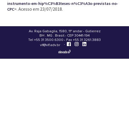
instrumento-em-hip%C3%B3teses-n%C3%A3o-previstas-no-
>. Acesso em 23/07/2018.
CPC
Av. Raja Gabaglia, 1580, 11º andar - Gutierrez
BH . MG . Brasil - CEP 30441-194
.
Tel +55 31 3500.6300 - Fax +55 31 3261.3883
-
-
vlf@vlf.adv.br