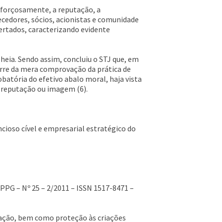
s, forçosamente, a reputação, a
cedores, sócios, acionistas e comunidade
ertados, caracterizando evidente
heia. Sendo assim, concluiu o STJ que, em
corre da mera comprovação da prática de
atória do efetivo abalo moral, haja vista
, reputação ou imagem (6).
cioso cível e empresarial estratégico do
EPPG – Nº 25 – 2/2011 – ISSN 1517-8471 –
ilização, bem como proteção às criações