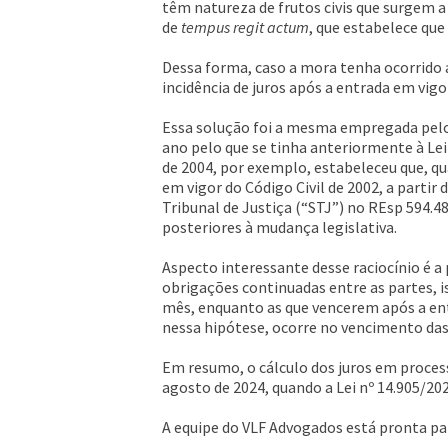
têm natureza de frutos civis que surgem a
de
tempus regit actum
, que estabelece que
Dessa forma, caso a mora tenha ocorrido a
incidência de juros após a entrada em vigo
Essa solução foi a mesma empregada pelos
ano pelo que se tinha anteriormente à Lei 
de 2004, por exemplo, estabeleceu que, qua
em vigor do Código Civil de 2002, a partir
Tribunal de Justiça (“STJ”) no REsp 594.48
posteriores à mudança legislativa.
Aspecto interessante desse raciocínio é 
obrigações continuadas entre as partes, i
mês, enquanto as que vencerem após a entr
nessa hipótese, ocorre no vencimento das 
Em resumo, o cálculo dos juros em process
agosto de 2024, quando a Lei nº 14.905/202
A equipe do VLF Advogados está pronta par