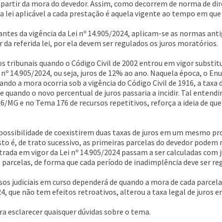
 partir da mora do devedor. Assim, como decorrem de norma de dire
 a lei aplicável a cada prestação é aquela vigente ao tempo em que
ntes da vigência da Lei nº 14.905/2024, aplicam-se as normas anti
r da referida lei, por ela devem ser regulados os juros moratórios.
 tribunais quando o Código Civil de 2002 entrou em vigor substit
nº 14.905/2024, ou seja, juros de 12% ao ano. Naquela época, o Enun
ndo a mora ocorria sob a vigência do Código Civil de 1916, a taxa 
 de quando o novo percentual de juros passaria a incidir. Tal ente
6/MG e no Tema 176 de recursos repetitivos, reforça a ideia de que
a possibilidade de coexistirem duas taxas de juros em um mesmo p
sto é, de trato sucessivo, as primeiras parcelas do devedor podem 
ada em vigor da Lei nº 14.905/2024 passam a ser calculadas com j
parcelas, de forma que cada período de inadimplência deve ser re
os judiciais em curso dependerá de quando a mora de cada parcela 
4, que não tem efeitos retroativos, alterou a taxa legal de juros en
a esclarecer quaisquer dúvidas sobre o tema.