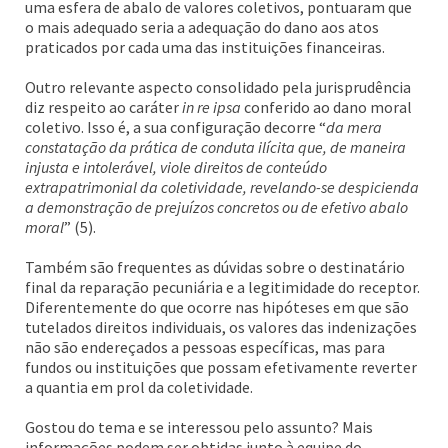
uma esfera de abalo de valores coletivos, pontuaram que
o mais adequado seria a adequação do dano aos atos
praticados por cada uma das instituições financeiras.
Outro relevante aspecto consolidado pela jurisprudência
diz respeito ao caráter
in re ipsa
conferido ao dano moral
coletivo. Isso é, a sua configuração decorre “
da mera
constatação da prática de conduta ilícita que, de maneira
injusta e intolerável, viole direitos de conteúdo
extrapatrimonial da coletividade, revelando-se despicienda
a demonstração de prejuízos concretos ou de efetivo abalo
moral
” (5).
Também são frequentes as dúvidas sobre o destinatário
final da reparação pecuniária e a legitimidade do receptor.
Diferentemente do que ocorre nas hipóteses em que são
tutelados direitos individuais, os valores das indenizações
não são endereçados a pessoas específicas, mas para
fundos ou instituições que possam efetivamente reverter
a quantia em prol da coletividade.
Gostou do tema e se interessou pelo assunto? Mais
informações podem ser obtidas junto à equipe do