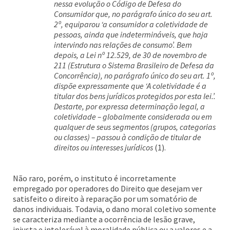
nessa evolução o Código de Defesa do
Consumidor que, no parágrafo único do seu art.
2º, equiparou ‘a consumidor a coletividade de
pessoas, ainda que indetermináveis, que haja
intervindo nas relações de consumo’. Bem
depois, a Lei nº 12.529, de 30 de novembro de
211 (Estrutura o Sistema Brasileiro de Defesa da
Concorrência), no parágrafo único do seu art. 1º,
dispõe expressamente que ‘A coletividade é a
titular dos bens jurídicos protegidos por esta lei.’.
Destarte, por expressa determinação legal, a
coletividade – globalmente considerada ou em
qualquer de seus segmentos (grupos, categorias
ou classes) – passou à condição de titular de
direitos ou interesses jurídicos
(1).
Não raro, porém, o instituto é incorretamente
empregado por operadores do Direito que desejam ver
satisfeito o direito à reparação por um somatório de
danos individuais. Todavia, o dano moral coletivo somente
se caracteriza mediante a ocorrência de lesão grave,
injusta e intolerável à moralidade pública ou a valores e a