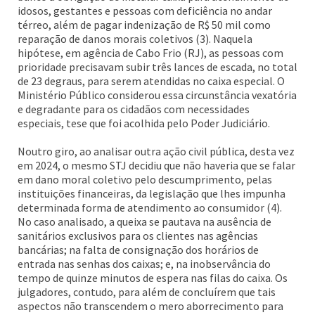
idosos, gestantes e pessoas com deficiência no andar
térreo, além de pagar indenização de R$ 50 mil como
reparação de danos morais coletivos (3). Naquela
hipótese, em agência de Cabo Frio (RJ), as pessoas com
prioridade precisavam subir três lances de escada, no total
de 23 degraus, para serem atendidas no caixa especial. O
Ministério Público considerou essa circunstância vexatória
e degradante para os cidadãos com necessidades
especiais, tese que foi acolhida pelo Poder Judiciário.
Noutro giro, ao analisar outra ação civil pública, desta vez
em 2024, o mesmo STJ decidiu que não haveria que se falar
em dano moral coletivo pelo descumprimento, pelas
instituições financeiras, da legislação que lhes impunha
determinada forma de atendimento ao consumidor (4).
No caso analisado, a queixa se pautava na ausência de
sanitários exclusivos para os clientes nas agências
bancárias; na falta de consignação dos horários de
entrada nas senhas dos caixas; e, na inobservância do
tempo de quinze minutos de espera nas filas do caixa. Os
julgadores, contudo, para além de concluírem que tais
aspectos não transcendem o mero aborrecimento para