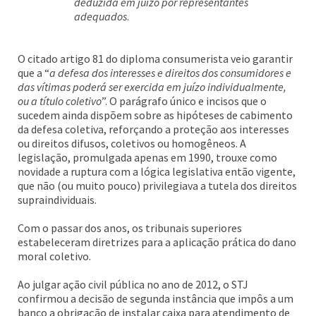
deduzida em juízo por representantes
adequados
.
O citado artigo 81 do diploma consumerista veio garantir
que a “
a defesa dos interesses e direitos dos consumidores e
das vítimas poderá ser exercida em juízo individualmente,
ou a título coletivo
”. O parágrafo único e incisos que o
sucedem ainda dispõem sobre as hipóteses de cabimento
da defesa coletiva, reforçando a proteção aos interesses
ou direitos difusos, coletivos ou homogêneos. A
legislação, promulgada apenas em 1990, trouxe como
novidade a ruptura com a lógica legislativa então vigente,
que não (ou muito pouco) privilegiava a tutela dos direitos
supraindividuais.
Com o passar dos anos, os tribunais superiores
estabeleceram diretrizes para a aplicação prática do dano
moral coletivo.
Ao julgar ação civil pública no ano de 2012, o STJ
confirmou a decisão de segunda instância que impôs a um
banco a obrigação de instalar caixa para atendimento de