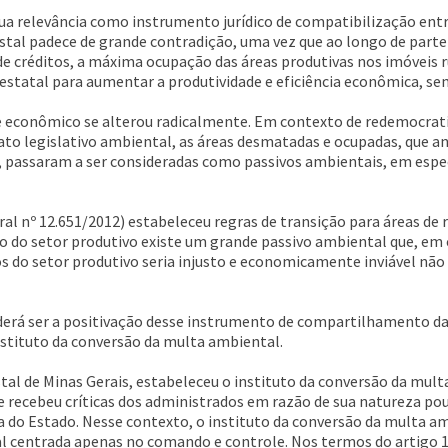
 sua relevância como instrumento jurídico de compatibilização e
stal padece de grande contradição, uma vez que ao longo de parte s
 de créditos, a máxima ocupação das áreas produtivas nos imóveis 
 estatal para aumentar a produtividade e eficiência econômica, s
co e econômico se alterou radicalmente. Em contexto de redemocr
to legislativo ambiental, as áreas desmatadas e ocupadas, que 
, passaram a ser consideradas como passivos ambientais, em espec
eral nº 12.651/2012) estabeleceu regras de transição para áreas d
ão do setor produtivo existe um grande passivo ambiental que, em
os do setor produtivo seria injusto e economicamente inviável nã
derá ser a positivação desse instrumento de compartilhamento da
instituto da conversão da multa ambiental.
restal de Minas Gerais, estabeleceu o instituto da conversão da mu
 recebeu críticas dos administrados em razão de sua natureza pouc
 do Estado. Nesse contexto, o instituto da conversão da multa amb
 centrada apenas no comando e controle. Nos termos do artigo 106,