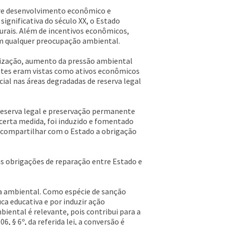
ntre desenvolvimento econômico e
ignificativa do século XX, o Estado
rurais. Além de incentivos econômicos,
em qualquer preocupação ambiental.
atização, aumento da pressão ambiental
antes eram vistas como ativos econômicos
ial nas áreas degradadas de reserva legal
e reserva legal e preservação permanente
 certa medida, foi induzido e fomentado
o compartilhar com o Estado a obrigação
s obrigações de reparação entre Estado e
lta ambiental. Como espécie de sanção
a educativa e por induzir ação
iental é relevante, pois contribui para a
 § 6º, da referida lei, a conversão é