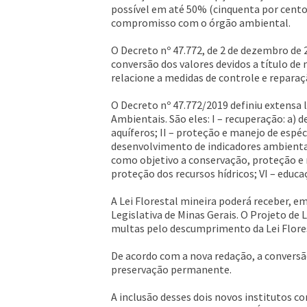
possível em até 50% (cinquenta por cent
compromisso com o órgão ambiental.
O Decreto nº 47.772, de 2 de dezembro de
conversão dos valores devidos a título d
relacione a medidas de controle e repara
O Decreto nº 47.772/2019 definiu extensa
Ambientais. São eles: I – recuperação: a) d
aquíferos; II – proteção e manejo de espé
desenvolvimento de indicadores ambienta
como objetivo a conservação, proteção e r
proteção dos recursos hídricos; VI – educa
A Lei Florestal mineira poderá receber, 
Legislativa de Minas Gerais. O Projeto de 
multas pelo descumprimento da Lei Flores
De acordo com a nova redação, a conversã
preservação permanente.
A inclusão desses dois novos institutos 