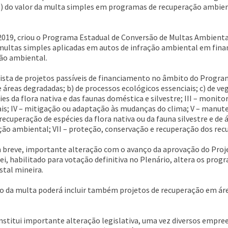
o) do valor da multa simples em programas de recuperação ambien
 2019, criou o Programa Estadual de Conversão de Multas Ambienta
e multas simples aplicadas em autos de infração ambiental em fina
ção ambiental.
 lista de projetos passíveis de financiamento no âmbito do Progr
e áreas degradadas; b) de processos ecológicos essenciais; c) de ve
cies da flora nativa e das faunas doméstica e silvestre; III – mon
is; IV – mitigação ou adaptação às mudanças do clima; V – manu
ecuperação de espécies da flora nativa ou da fauna silvestre e de 
ção ambiental; VII – proteção, conservação e recuperação dos recur
em breve, importante alteração com o avanço da aprovação do Proj
Lei, habilitado para votação definitiva no Plenário, altera os prog
tal mineira.
o da multa poderá incluir também projetos de recuperação em área
constitui importante alteração legislativa, uma vez diversos emp