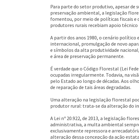
Para parte do setor produtivo, apesar de
preservação ambiental, a legislação flore
fomentou, por meio de políticas fiscais e
produtores rurais recebiam apoio técnico
A partir dos anos 1980, o cenário políti
internacional, promulgação de novo apara
e símbolos da alta produtividade nacional
e área de preservação permanente.
É verdade que o Código Florestal (Lei Fed
ocupadas irregularmente. Todavia, na vis
pelo Estado ao longo de décadas. Aos olh
de reparação de tais áreas degradadas.
Uma alteração na legislação florestal po
produtor rural: trata-se da alteração do 
A Lei nº 20.922, de 2013, a legislação flo
administrativa, a multa ambiental sempre
exclusivamente repressora e arrecadatória
alteração dessa concepção da ação estatal