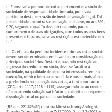
I - É possível a penhora de cotas pertencentes a sócio de
sociedade de responsabilidade limitada, por dívida
particular deste, em razão de inexistir vedação legal. Tal
possibilidade encontra sustentação, inclusive, no art. 591,
CPC, segundo o qual “o devedor responde, para o
cumprimento de suas obrigações, com todos os seus bens
presentes e futuros, salvo as restrições estabelecidas em
lei”.
II - Os efeitos da penhora incidente sobre as cotas sociais
devem ser determinados em levando em consideração os
princípios societários. Destarte, havendo restrição ao
ingresso do credor como sócio, deve-se facultar à
sociedade, na qualidade de terceira interessada, remir a
execução, remir o bem ou concedê-la e aos demais sócios
a preferência na aquisição das cotas, a tanto por tanto
(CPC, arts. 1117, 1118 e 1119), assegurando-se ao credor,
não ocorrendo solução satisfatória, o direito de requerer a
dissolução total ou parcial da sociedade.
(REsp n. 221.625/SP, relatora Ministra Nancy Andrighi,
Terceira Turma, julgado em 7/12/2000, DJ de 7/5/2001, p.