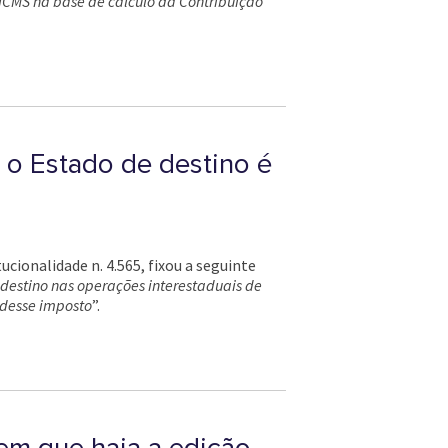
 ICMS na base de cálculo da Contribuição
 o Estado de destino é
cionalidade n. 4.565, fixou a seguinte
 destino nas operações interestaduais de
 desse imposto
”.