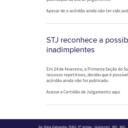
Apesar de o acórdão ainda não ter sido pu
STJ reconhece a possib
inadimplentes
Em 24 de fevereiro, a Primeira Seção do S
recursos repetitivos, decidiu que é possív
acórdão ainda não foi publicado.
Acesse a Certidão de Julgamento aqui.
Av. Raja Gabaglia, 1580, 11º andar - Gutierrez
.
BH . MG . 