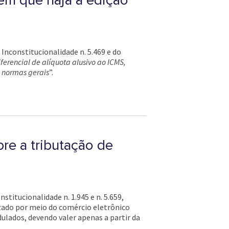
em que haja a edição
Inconstitucionalidade n. 5.469 e do
ferencial de alíquota alusivo ao ICMS,
 normas gerais
”.
re a tributação de
titucionalidade n. 1.945 e n. 5.659,
izado por meio do comércio eletrônico
ulados, devendo valer apenas a partir da