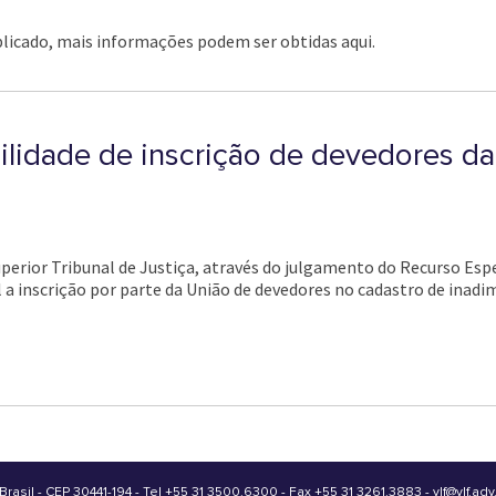
blicado, mais informações podem ser obtidas aqui.
ilidade de inscrição de devedores d
uperior Tribunal de Justiça, através do julgamento do Recurso Espe
el a inscrição por parte da União de devedores no cadastro de inad
Brasil - CEP 30441-194
-
Tel +55 31 3500.6300 - Fax +55 31 3261.3883
-
vlf@vlf.adv