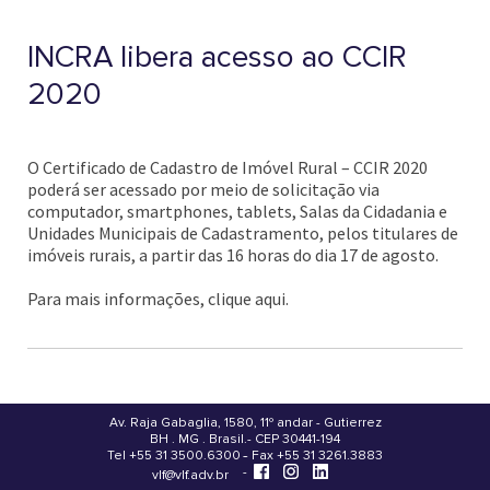
INCRA libera acesso ao CCIR
2020
O Certificado de Cadastro de Imóvel Rural – CCIR 2020
poderá ser acessado por meio de solicitação via
computador, smartphones, tablets, Salas da Cidadania e
Unidades Municipais de Cadastramento, pelos titulares de
imóveis rurais, a partir das 16 horas do dia 17 de agosto.
Para mais informações, clique aqui.
Av. Raja Gabaglia, 1580, 11º andar - Gutierrez
BH . MG . Brasil - CEP 30441-194
.
Tel +55 31 3500.6300 - Fax +55 31 3261.3883
-
-
vlf@vlf.adv.br