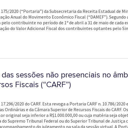
n. 175/2020 (“Portaria”) da Subsecretaria da Receita Estadual de Mi
aração Anual do Movimento Econômico Fiscal (“DAMEF”). Segundo a
 pelo contribuinte no período de 1º de abril a 31 de maio de cada 
uração do Valor Adicional Fiscal dos contribuintes optantes pelo S
 das sessões não presenciais no âmb
sos Fiscais (“CARF”)
n. 17.296/2020 do CARF. Esta revoga a Portaria CARF n. 10.786/2020
s Ordinárias e da Câmara Superior de Recursos Fiscais do CARF. O
or original seja inferior a R$1.000.000,00 ou cuja matéria seja obj
iva do Supremo Tribunal Federal ou do Superior Tribunal de Justiç
acompanhamento do julgamento na sala da sessão virtual. A Porta