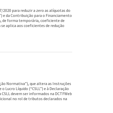
7/2020 para reduzir a zero as alíquotas do
) e da Contribuição para o Financiamento
a, de forma temporária, coeficiente de
 se aplica aos coeficientes de redução
ução Normativa”), que altera as Instruções
e o Lucro Líquido (“CSLL”) e à Declaração
s da CSLL devem ser informados na DCTFWeb
icional no rol de tributos declarados na