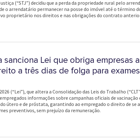
ustiça (“STJ”) decidiu que a perda da propriedade rural pelo arre
de o arrendatário permanecer na posse do imóvel até o término d
vo proprietário nos direitos e nas obrigações do contrato anteri
a sanciona Lei que obriga empresas a
eito a três dias de folga para exames
77/2026 (“Lei”), que altera a Consolidação das Leis do Trabalho (“CL
s empregados informações sobre campanhas oficiais de vacinação
o útero e de próstata, garantindo ao empregado o direito de se au
ames preventivos, sem prejuízo da remuneração.