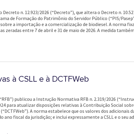
o Decreto n. 12.923/2026 (“Decreto”), que altera o Decreto n. 10.52
rama de Formação do Patrimônio do Servidor Público (“PIS/Pasep”
s sobre a importação e a comercialização de biodiesel. A norma fix
as zeradas entre 7 de abril e 31 de maio de 2026. A medida também
tivas à CSLL e à DCTFWeb
l (“RFB”) publicou a Instrução Normativa RFB n. 2.319/2026 (“Instr
24 para atualizar disposições relativas à Contribuição Social sobr
is (“DCTFWeb”). A norma estabelece que os valores dos adicionai
ano fiscal da jurisdição; e inclui expressamente a CSLL e o seu ad