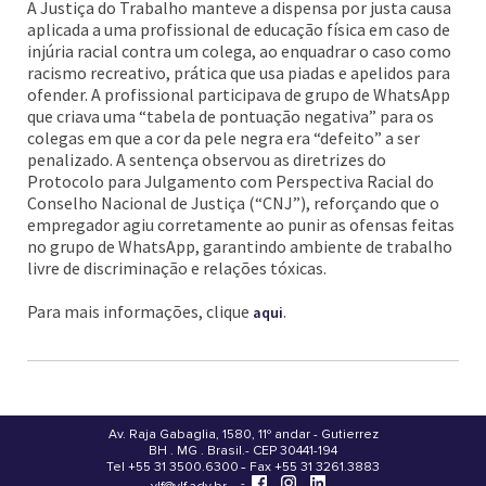
A Justiça do Trabalho manteve a dispensa por justa causa
aplicada a uma profissional de educação física em caso de
injúria racial contra um colega, ao enquadrar o caso como
racismo recreativo, prática que usa piadas e apelidos para
ofender. A profissional participava de grupo de WhatsApp
que criava uma “tabela de pontuação negativa” para os
colegas em que a cor da pele negra era “defeito” a ser
penalizado. A sentença observou as diretrizes do
Protocolo para Julgamento com Perspectiva Racial do
Conselho Nacional de Justiça (“CNJ”), reforçando que o
empregador agiu corretamente ao punir as ofensas feitas
no grupo de WhatsApp, garantindo ambiente de trabalho
livre de discriminação e relações tóxicas.
Para mais informações, clique
.
aqui
Av. Raja Gabaglia, 1580, 11º andar - Gutierrez
BH . MG . Brasil - CEP 30441-194
.
Tel +55 31 3500.6300 - Fax +55 31 3261.3883
-
-