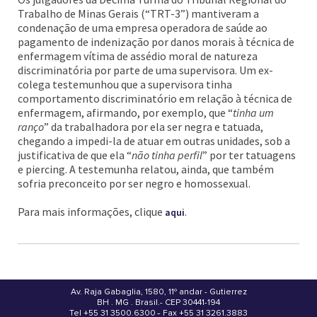
Trabalho de Minas Gerais (“TRT-3”) mantiveram a
condenação de uma empresa operadora de saúde ao
pagamento de indenização por danos morais à técnica de
enfermagem vítima de assédio moral de natureza
discriminatória por parte de uma supervisora. Um ex-
colega testemunhou que a supervisora tinha
comportamento discriminatório em relação à técnica de
enfermagem, afirmando, por exemplo, que “
tinha um
ranço
” da trabalhadora por ela ser negra e tatuada,
chegando a impedi-la de atuar em outras unidades, sob a
justificativa de que ela “
não tinha perfil
” por ter tatuagens
e piercing. A testemunha relatou, ainda, que também
sofria preconceito por ser negro e homossexual.
Para mais informações, clique
.
aqui
Av. Raja Gabaglia, 1580, 11º andar - Gutierrez
BH . MG . Brasil - CEP 30441-194
.
Tel +55 31 3500.6300 - Fax +55 31 3261.3883
-