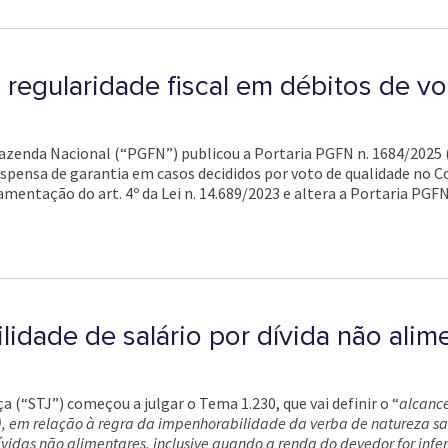
 regularidade fiscal em débitos de v
Fazenda Nacional (“PGFN”) publicou a Portaria PGFN n. 1684/2025 
a dispensa de garantia em casos decididos por voto de qualidade no
amentação do art. 4º da Lei n. 14.689/2023 e altera a Portaria PGFN
lidade de salário por dívida não alim
a (“STJ”) começou a julgar o Tema 1.230, que vai definir o “
alcance
C), em relação à regra da impenhorabilidade da verba de natureza sa
vidas não alimentares, inclusive quando a renda do devedor for infer