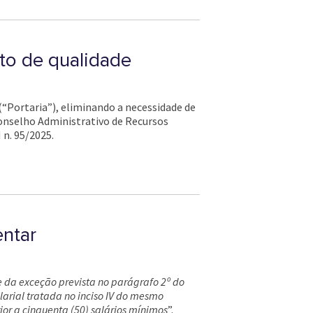
oto de qualidade
(“Portaria”), eliminando a necessidade de
 Conselho Administrativo de Recursos
 n. 95/2025.
entar
 da exceção prevista no parágrafo 2º do
larial tratada no inciso IV do mesmo
ior a cinquenta (50) salários mínimos
”.