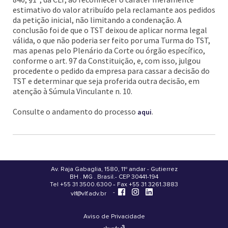
estimativo do valor atribuído pela reclamante aos pedidos
da petição inicial, não limitando a condenação. A
conclusão foi de que o TST deixou de aplicar norma legal
válida, o que não poderia ser feito por uma Turma do TST,
mas apenas pelo Plenário da Corte ou órgão específico,
conforme o art. 97 da Constituição, e, com isso, julgou
procedente o pedido da empresa para cassar a decisão do
TST e determinar que seja proferida outra decisão, em
atenção à Súmula Vinculante n. 10.
Consulte o andamento do processo
.
aqui
Av. Raja Gabaglia, 1580, 11º andar - Gutierrez
BH . MG . Brasil - CEP 30441-194
.
Tel +55 31 3500.6300 - Fax +55 31 3261.3883
-
-
vlf@vlf.adv.br
Aviso de Privacidade