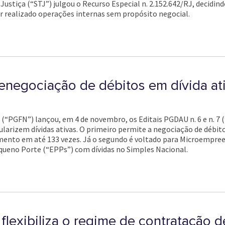
Justiça (“STJ”) julgou o Recurso Especial n. 2.152.642/RJ, decidin
ter realizado operações internas sem propósito negocial.
renegociação de débitos em dívida at
(“PGFN”) lançou, em 4 de novembro, os Editais PGDAU n. 6 e n. 7 
larizem dívidas ativas. O primeiro permite a negociação de débitos
ento em até 133 vezes. Já o segundo é voltado para Microempreen
ueno Porte (“EPPs”) com dívidas no Simples Nacional.
lexibiliza o regime de contratação d