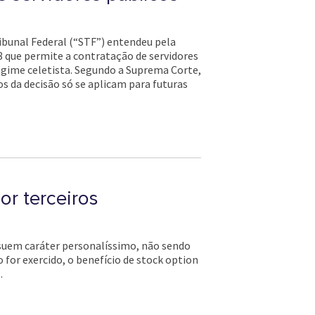
ibunal Federal (“STF”) entendeu pela
 que permite a contratação de servidores
regime celetista. Segundo a Suprema Corte,
os da decisão só se aplicam para futuras
or terceiros
ossuem caráter personalíssimo, não sendo
 for exercido, o benefício de stock option
.