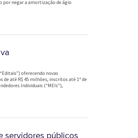
do por negar a amortização de ágio
iva
(“Editais”) oferecendo novas
 de até R$ 45 milhões, inscritos até 1º de
dedores Individuais (“MEIs”),
e servidores públicos