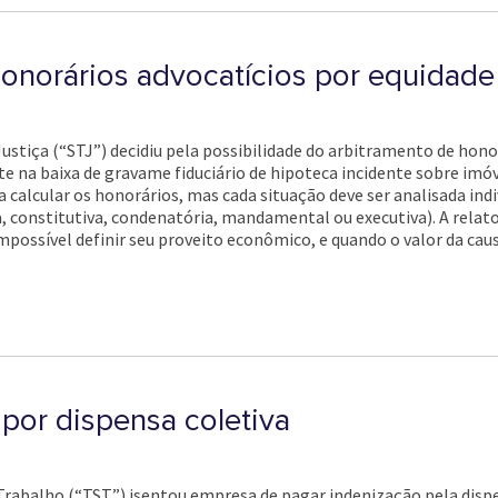
honorários advocatícios por equida
Justiça (“STJ”) decidiu pela possibilidade do arbitramento de hon
te na baixa de gravame fiduciário de hipoteca incidente sobre imóv
 calcular os honorários, mas cada situação deve ser analisada in
a, constitutiva, condenatória, mandamental ou executiva). A relato
ossível definir seu proveito econômico, e quando o valor da causa
por dispensa coletiva
 Trabalho (“TST”) isentou empresa de pagar indenização pela dis