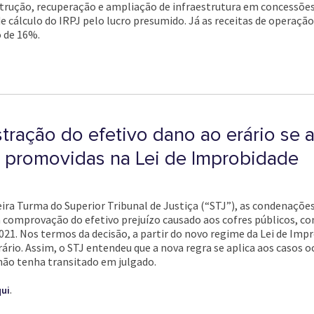
trução, recuperação e ampliação de infraestrutura em concessões 
 cálculo do IRPJ pelo lucro presumido. Já as receitas de operaçã
 de 16%.
ração do efetivo dano ao erário se a
 promovidas na Lei de Improbidade
a Turma do Superior Tribunal de Justiça (“STJ”), as condenações 
comprovação do efetivo prejuízo causado aos cofres públicos, co
0/2021. Nos termos da decisão, a partir do novo regime da Lei de Im
rário. Assim, o STJ entendeu que a nova regra se aplica aos casos 
não tenha transitado em julgado.
.
ui