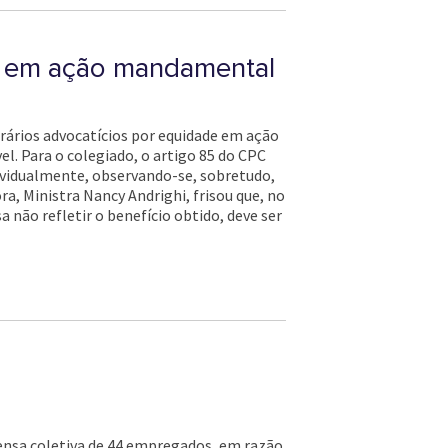
de em ação mandamental
orários advocatícios por equidade em ação
el. Para o colegiado, o artigo 85 do CPC
dividualmente, observando-se, sobretudo,
ra, Ministra Nancy Andrighi, frisou que, no
 não refletir o benefício obtido, deve ser
pensa coletiva de 44 empregados, em razão