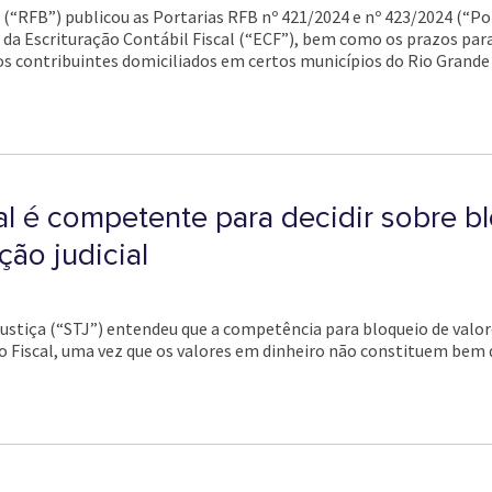
l (“RFB”) publicou as Portarias RFB nº 421/2024 e nº 423/2024 (“P
e da Escrituração Contábil Fiscal (“ECF”), bem como os prazos par
s contribuintes domiciliados em certos municípios do Rio Grande 
al é competente para decidir sobre b
ão judicial
Justiça (“STJ”) entendeu que a competência para bloqueio de valo
ão Fiscal, uma vez que os valores em dinheiro não constituem bem d