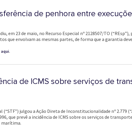
sferência de penhora entre execuções
idiu, em 23 de maio, no Recurso Especial nº 2128507/TO (“REsp”), 
tos que envolvam as mesmas partes, de forma que a garantia dever
a
.
aqui
dência de ICMS sobre serviços de tran
 (“STF”) julgou a Ação Direta de Inconstitucionalidade nº 2.779 (“
1996, que prevê a incidência de ICMS sobre os serviços de transport
a marítima.