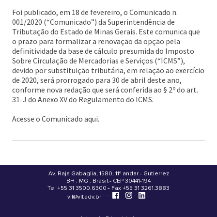
Foi publicado, em 18 de fevereiro, o Comunicado n.
001/2020 (“Comunicado”) da Superintendência de
Tributação do Estado de Minas Gerais. Este comunica que
o prazo para formalizar a renovação da opção pela
definitividade da base de cálculo presumida do Imposto
Sobre Circulação de Mercadorias e Serviços (“ICMS”),
devido por substituição tributária, em relação ao exercício
de 2020, será prorrogado para 30 de abril deste ano,
conforme nova redação que será conferida ao § 2º do art.
31-J do Anexo XV do Regulamento do ICMS.
Acesse o Comunicado aqui.
Av. Raja Gabaglia, 1580, 11º andar - Gutierrez
BH . MG . Brasil - CEP 30441-194
.
Tel +55 31 3500.6300 - Fax +55 31 3261.3883
-
-
vlf@vlf.adv.br