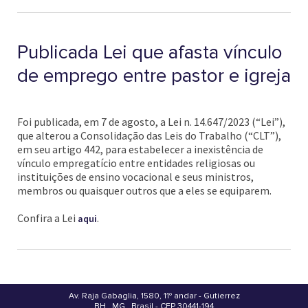
Publicada Lei que afasta vínculo
de emprego entre pastor e igreja
Foi publicada, em 7 de agosto, a Lei n. 14.647/2023 (“Lei”),
que alterou a Consolidação das Leis do Trabalho (“CLT”),
em seu artigo 442, para estabelecer a inexistência de
vínculo empregatício entre entidades religiosas ou
instituições de ensino vocacional e seus ministros,
membros ou quaisquer outros que a eles se equiparem.
Confira a Lei
.
aqui
Av. Raja Gabaglia, 1580, 11º andar - Gutierrez
BH . MG . Brasil - CEP 30441-194
.