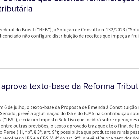
ributária
 Federal do Brasil (“RFB”), a Solução de Consulta n. 132/2023 (“So
cenciado não configura distribuição de receitas que impeça a frui
prova texto-base da Reforma Tribut
 6 de julho, o texto-base da Proposta de Emenda à Constituição n
Senado, prevê a aglutinação do ISS e do ICMS na Contribuição sobre
 (“IBS”), e cria um Imposto Seletivo que incidirá sobre operações
entre outras previsões, o texto aprovado traz que até o final de fe
erse (III, “b”, § 3º, art. 9º); possibilita que produtores rurais pes
recolher o IBS e a CBS (§ 4º do art. 9º); prevê alíquota zero dos d