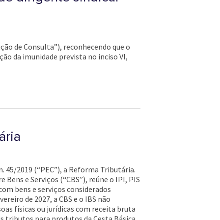
lução de Consulta”), reconhecendo que o
ção da imunidade prevista no inciso VI,
ária
. 45/2019 (“PEC”), a Reforma Tributária.
 Bens e Serviços (“CBS”), reúne o IPI, PIS
 com bens e serviços considerados
vereiro de 2027, a CBS e o IBS não
soas físicas ou jurídicas com receita bruta
ois tributos para produtos da Cesta Básica