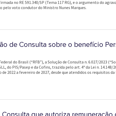
afirmada no RE 591.340/SP (Tema 117 RG), e o argumento do agrav
do pelo voto condutor do Ministro Nunes Marques.
ão de Consulta sobre o benefício Pe
 Federal do Brasil (“RFB”), a Solução de Consulta n. 6.027/2023 (“S
LL, do PIS/Pasep e da Cofins, trazida pelo art. 4º da Lei n. 14.148/
 de 2022 a fevereiro de 2027, desde que atendidos os requisitos da
 Consulta que autoriza remuneração d