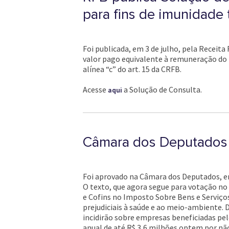
para fins de imunidade t
Foi publicada, em 3 de julho, pela Receita
valor pago equivalente à remuneração do li
alínea “c” do art. 15 da CRFB.
Acesse
a Solução de Consulta.
aqui
Câmara dos Deputados a
Foi aprovado na Câmara dos Deputados, em
O texto, que agora segue para votação no 
e Cofins no Imposto Sobre Bens e Serviços
prejudiciais à saúde e ao meio-ambiente. D
incidirão sobre empresas beneficiadas pelo P
anual de até R$ 3,6 milhões optem por não 