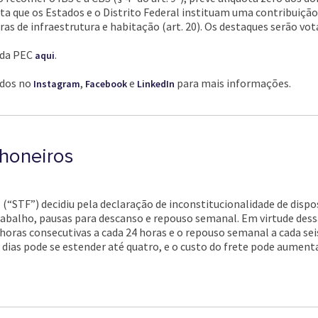
lita que os Estados e o Distrito Federal instituam uma contribuiçã
 de infraestrutura e habitação (art. 20). Os destaques serão votad
 da PEC
.
aqui
ados no
,
e
para mais informações.
Instagram
Facebook
LinkedIn
honeiros
(“STF”) decidiu pela declaração de inconstitucionalidade de disposi
rabalho, pausas para descanso e repouso semanal. Em virtude des
horas consecutivas a cada 24 horas e o repouso semanal a cada sei
 dias pode se estender até quatro, e o custo do frete pode aumen