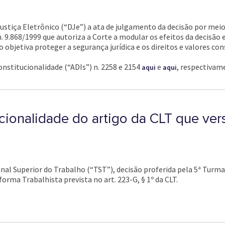
 Justiça Eletrônico (“DJe”) a ata de julgamento da decisão por me
 n. 9.868/1999 que autoriza a Corte a modular os efeitos da decisão
 objetiva proteger a segurança jurídica e os direitos e valores co
onstitucionalidade (“ADIs”) n. 2258 e 2154
e
, respectivam
aqui
aqui
cionalidade do artigo da CLT que vers
unal Superior do Trabalho (“TST”), decisão proferida pela 5ª Turm
orma Trabalhista prevista no art. 223-G, § 1º da CLT.