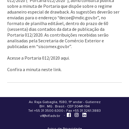
012/2020 (“Portaria 012/2020”), abriu consulta pública
sobre a minuta de Portaria que dispõe sobre o regime
aduaneiro especial de drawback. As sugestões deverão ser
enviadas para o endereço “decoe@mdic.gov.br”, no
formato de planilha editável, dentro do prazo de 60
(sessenta) dias contados da data de publicação da
Portaria 012/2020. As contribuições recebidas serão
analisadas pela Secretaria de Comércio Exterior e
publicadas em “siscomex.gov.br”.
Acesse a Portaria 012/2020 aqui.
Confira a minuta neste link.
Av. Raja Gabaglia, 1580, 11º andar - Gutierrez
BH . MG . Brasil - CEP 30441-194
.
Tel +55 31 3500.6300 - Fax +55 31 3261.3883
-
-
vlf@vlf.adv.br
Aviso de Privacidade