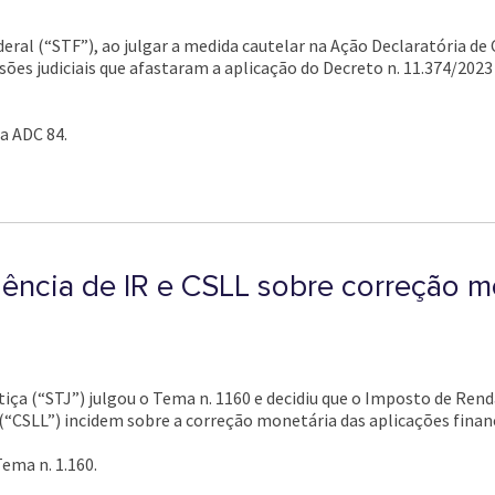
ral (“STF”), ao julgar a medida cautelar na Ação Declaratória de 
isões judiciais que afastaram a aplicação do Decreto n. 11.374/2023
a ADC 84.
dência de IR e CSLL sobre correção m
tiça (“STJ”) julgou o Tema n. 1160 e decidiu que o Imposto de Rend
 (“CSLL”) incidem sobre a correção monetária das aplicações financ
ema n. 1.160.