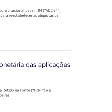
Constitucionalidade n. 84 (“ADC 84”),
 para reestabelecer as alíquotas de
onetária das aplicações
a Retido na Fonte (“IRRF”) e a
eiras.