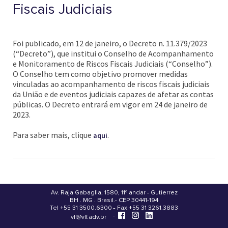
Fiscais Judiciais
Foi publicado, em 12 de janeiro, o Decreto n. 11.379/2023
(“Decreto”), que institui o Conselho de Acompanhamento
e Monitoramento de Riscos Fiscais Judiciais (“Conselho”).
O Conselho tem como objetivo promover medidas
vinculadas ao acompanhamento de riscos fiscais judiciais
da União e de eventos judiciais capazes de afetar as contas
públicas. O Decreto entrará em vigor em 24 de janeiro de
2023.
Para saber mais, clique
.
aqui
Av. Raja Gabaglia, 1580, 11º andar - Gutierrez
BH . MG . Brasil - CEP 30441-194
.
Tel +55 31 3500.6300 - Fax +55 31 3261.3883
-
-
vlf@vlf.adv.br