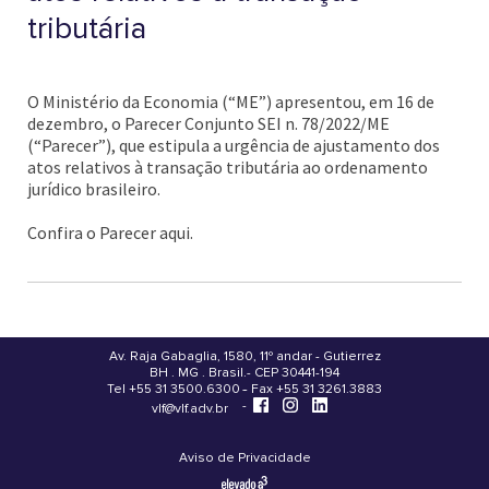
tributária
O Ministério da Economia (“ME”) apresentou, em 16 de
dezembro, o Parecer Conjunto SEI n. 78/2022/ME
(“Parecer”), que estipula a urgência de ajustamento dos
atos relativos à transação tributária ao ordenamento
jurídico brasileiro.
Confira o Parecer aqui.
Av. Raja Gabaglia, 1580, 11º andar - Gutierrez
BH . MG . Brasil - CEP 30441-194
.
Tel +55 31 3500.6300 - Fax +55 31 3261.3883
-
-
vlf@vlf.adv.br
Aviso de Privacidade