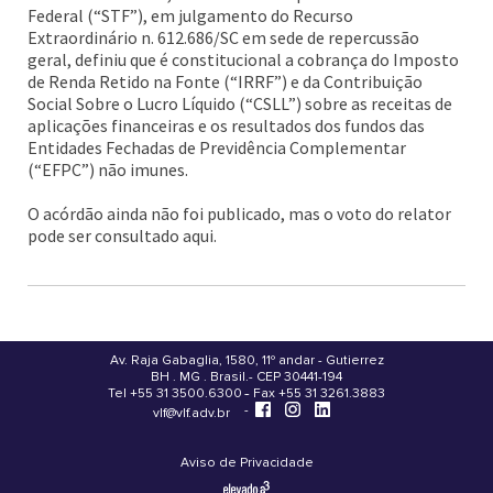
Federal (“STF”), em julgamento do Recurso
Extraordinário n. 612.686/SC em sede de repercussão
geral, definiu que é constitucional a cobrança do Imposto
de Renda Retido na Fonte (“IRRF”) e da Contribuição
Social Sobre o Lucro Líquido (“CSLL”) sobre as receitas de
aplicações financeiras e os resultados dos fundos das
Entidades Fechadas de Previdência Complementar
(“EFPC”) não imunes.
O acórdão ainda não foi publicado, mas o voto do relator
pode ser consultado aqui.
Av. Raja Gabaglia, 1580, 11º andar - Gutierrez
BH . MG . Brasil - CEP 30441-194
.
Tel +55 31 3500.6300 - Fax +55 31 3261.3883
-
-
vlf@vlf.adv.br
Aviso de Privacidade