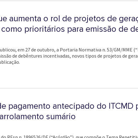
ue aumenta o rol de projetos de gera
 como prioritários para emissão de d
ublicou, em 27 de outubro, a Portaria Normativa n. 53/GM/MME (“Po
missão de debêntures incentivadas, novos tipos de projetos de gera
ublicação.
a de pagamento antecipado do ITCMD
 arrolamento sumário
 do REsp n. 1896526/DF (“Acórdão”), que compõe o Tema Repetitivo