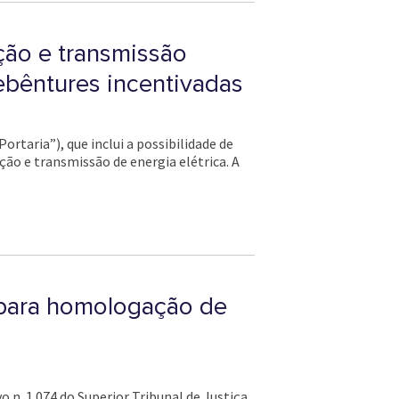
ção e transmissão
ebêntures incentivadas
rtaria”), que inclui a possibilidade de
ção e transmissão de energia elétrica. A
 para homologação de
 n. 1.074 do Superior Tribunal de Justiça