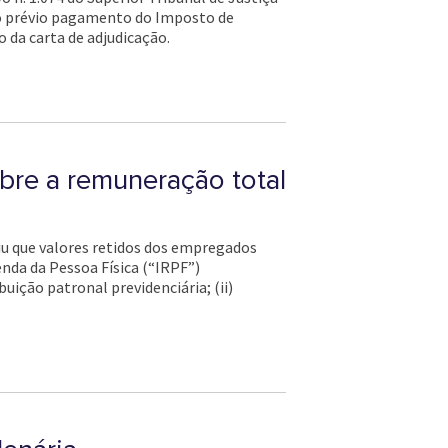
, o prévio pagamento do Imposto de
da carta de adjudicação.
obre a remuneração total
diu que valores retidos dos empregados
enda da Pessoa Física (“IRPF”)
ição patronal previdenciária; (ii)