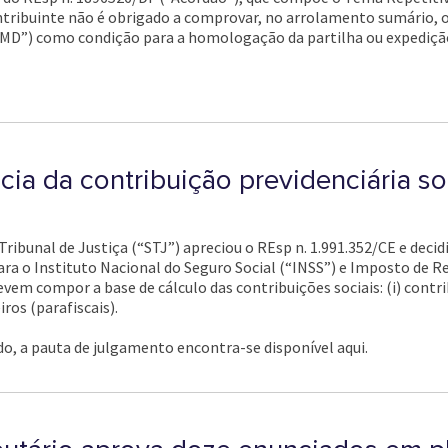
 contribuinte não é obrigado a comprovar, no arrolamento sumário
MD”) como condição para a homologação da partilha ou expedição 
cia da contribuição previdenciária s
Tribunal de Justiça (“STJ”) apreciou o REsp n. 1.991.352/CE e deci
ara o Instituto Nacional do Seguro Social (“INSS”) e Imposto de R
m compor a base de cálculo das contribuições sociais: (i) contribu
iros (parafiscais).
o, a pauta de julgamento encontra-se disponível aqui.