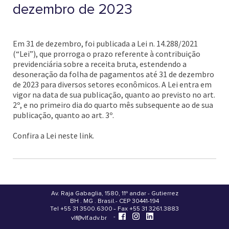
dezembro de 2023
Em 31 de dezembro, foi publicada a Lei n. 14.288/2021
(“Lei”), que prorroga o prazo referente à contribuição
previdenciária sobre a receita bruta, estendendo a
desoneração da folha de pagamentos até 31 de dezembro
de 2023 para diversos setores econômicos. A Lei entra em
vigor na data de sua publicação, quanto ao previsto no art.
2º, e no primeiro dia do quarto mês subsequente ao de sua
publicação, quanto ao art. 3º.
Confira a Lei neste link.
Av. Raja Gabaglia, 1580, 11º andar - Gutierrez
BH . MG . Brasil - CEP 30441-194
.
Tel +55 31 3500.6300 - Fax +55 31 3261.3883
-
-
vlf@vlf.adv.br