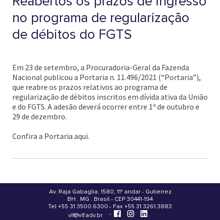
Reabertos os prazos de ingresso
no programa de regularização
de débitos do FGTS
Em 23 de setembro, a Procuradoria-Geral da Fazenda
Nacional publicou a Portaria n. 11.496/2021 (“Portaria”),
que reabre os prazos relativos ao programa de
regularização de débitos inscritos em dívida ativa da União
e do FGTS. A adesão deverá ocorrer entre 1º de outubro e
29 de dezembro.
Confira a Portaria aqui.
Av. Raja Gabaglia, 1580, 11º andar - Gutierrez
BH . MG . Brasil - CEP 30441-194
.
Tel +55 31 3500.6300 - Fax +55 31 3261.3883
-
-
vlf@vlf.adv.br