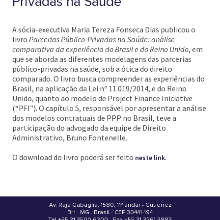
Privadas na Saúde
A sócia-executiva Maria Tereza Fonseca Dias publicou o
livro
Parcerias Público-Privadas na Saúde: análise
comparativa da experiência do Brasil e do Reino Unido
, em
que se aborda as diferentes modelagens das parcerias
público-privadas na saúde, sob a ótica do direito
comparado. O livro busca compreender as experiências do
Brasil, na aplicação da Lei nº 11.019/2014, e do Reino
Unido, quanto ao modelo de Project Finance Iniciative
(“PFI”). O capítulo 5, responsável por apresentar a análise
dos modelos contratuais de PPP no Brasil, teve a
participação do advogado da equipe de Direito
Administrativo, Bruno Fontenelle.
O download do livro poderá ser feito
.
neste link
Av. Raja Gabaglia, 1580, 11º andar - Gutierrez
BH . MG . Brasil - CEP 30441-194
.
Tel +55 31 3500.6300 - Fax +55 31 3261.3883
-