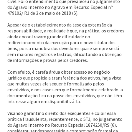
cível. Foi o entendimento que prevaleceu no julgamento
do Agravo Interno no Agravo em Recurso Especial nº
479102/ RJ de 3 de maio de 2018 (5).
Apesar de o estabelecimento da tese da extensão da
responsabilidade, a realidade é que, na prática, os credores
ainda encontravam grande dificuldade no
redirecionamento da execução para o novo titular dos
bens, pois a manobra dos devedores quase sempre se dá
sem maiores registros e lastros, dificultando a obtenção
de informações e provas pelos credores.
Com efeito, é tarefa árdua obter acesso ao negócio
jurídico que propicia a transferência dos ativos, haja vista
que muitas vezes ele sequer é formalizado pelos
envolvidos, e nos casos em que formalmente celebrado, a
documentação fica na posse dos envolvidos, que não têm
interesse algum em disponibilizá-la.
Visando garantir o direito dos exequentes e coibir essa
prática fraudulenta, recentemente, o STJ, no julgamento
do Agravo Interno no Recurso Especial 1874250/RS (6),
considerou ser desnecessária a comprovação formal da