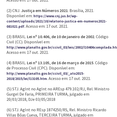
Acesso em: 17 out. 2021.
(2) CNJ.
Justiça em Números 2021
. Brasília, 2021.
Disponível em:
https://www.cnj.jus.br/wp-
content/uploads/2021/10/relatorio-justica-em-numeros2021-
. Acesso em: 17 out. 2021.
081021.pdf
(3) BRASIL.
Lei nº 10.406, de 10 de janeiro de 2002
. Código
Civil (CC). Disponível em:
http://www.planalto.gov.br/ccivil_03/leis/2002/l10406compilada.h
Acesso em: 17 out. 2021.
(4) BRASIL.
Lei nº 13.105, de 16 de março de 2015
. Código
de Processo Civil (CPC). Disponível em:
http://www.planalto.gov.br/ccivil_03/_ato2015-
. Acesso em: 17 out. 2021.
2018/2015/lei/l13105.htm
(5) STJ. AgInt no AgInt no AREsp 479.102/RJ, Rel. Ministro
Gurgel De Faria, PRIMEIRA TURMA, julgado em
20/03/2018, DJe 03/05/2018
(6) STJ. AgInt no REsp 1874250/RS, Rel. Ministro Ricardo
Villas Bôas Cueva, TERCEIRA TURMA, julgado em