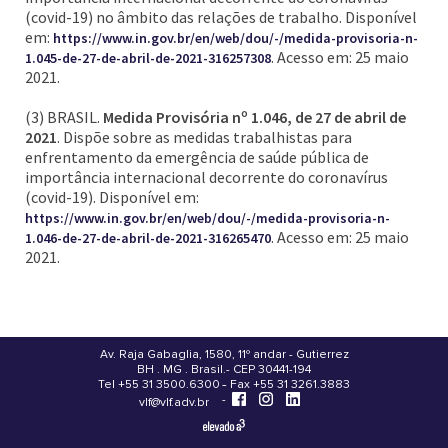
(covid-19) no âmbito das relações de trabalho. Disponível
em:
https://www.in.gov.br/en/web/dou/-/medida-provisoria-n-
. Acesso em: 25 maio
1.045-de-27-de-abril-de-2021-316257308
2021.
(3) BRASIL.
Medida Provisória nº 1.046, de 27 de abril de
2021
. Dispõe sobre as medidas trabalhistas para
enfrentamento da emergência de saúde pública de
importância internacional decorrente do coronavírus
(covid-19). Disponível em:
https://www.in.gov.br/en/web/dou/-/medida-provisoria-n-
. Acesso em: 25 maio
1.046-de-27-de-abril-de-2021-316265470
2021.
Av. Raja Gabaglia, 1580, 11º andar - Gutierrez
BH . MG . Brasil - CEP 30441-194
.
Tel +55 31 3500.6300 - Fax +55 31 3261.3883
-
-
vlf@vlf.adv.br