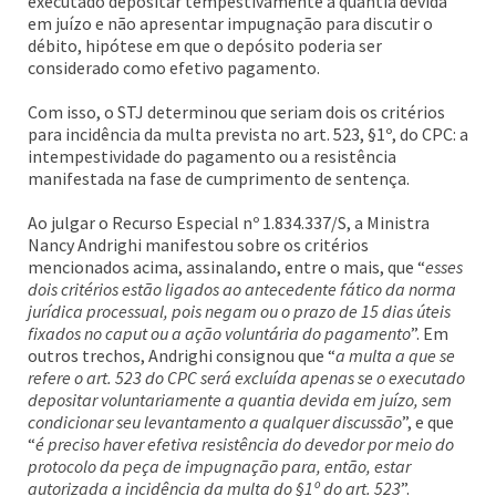
executado depositar tempestivamente a quantia devida
em juízo e não apresentar impugnação para discutir o
débito, hipótese em que o depósito poderia ser
considerado como efetivo pagamento.
Com isso, o STJ determinou que seriam dois os critérios
para incidência da multa prevista no art. 523, §1º, do CPC: a
intempestividade do pagamento ou a resistência
manifestada na fase de cumprimento de sentença.
Ao julgar o Recurso Especial nº 1.834.337/S, a Ministra
Nancy Andrighi manifestou sobre os critérios
mencionados acima, assinalando, entre o mais, que “
esses
dois critérios estão ligados ao antecedente fático da norma
jurídica processual, pois negam ou o prazo de 15 dias úteis
fixados no caput ou a ação voluntária do pagamento
”. Em
outros trechos, Andrighi consignou que “
a multa a que se
refere o art. 523 do CPC será excluída apenas se o executado
depositar voluntariamente a quantia devida em juízo, sem
condicionar seu levantamento a qualquer discussão
”, e que
“
é preciso haver efetiva resistência do devedor por meio do
protocolo da peça de impugnação para, então, estar
autorizada a incidência da multa do §1º do art. 523
”.