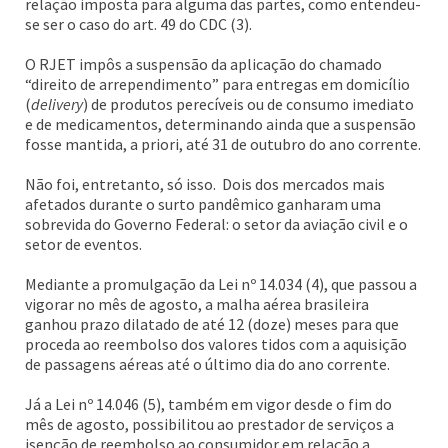
relação imposta para alguma das partes, como entendeu-
se ser o caso do art. 49 do CDC (3).
O RJET impôs a suspensão da aplicação do chamado
“direito de arrependimento” para entregas em domicílio
(
delivery
) de produtos perecíveis ou de consumo imediato
e de medicamentos, determinando ainda que a suspensão
fosse mantida, a priori, até 31 de outubro do ano corrente.
Não foi, entretanto, só isso. Dois dos mercados mais
afetados durante o surto pandêmico ganharam uma
sobrevida do Governo Federal: o setor da aviação civil e o
setor de eventos.
Mediante a promulgação da Lei nº 14.034 (4), que passou a
vigorar no mês de agosto, a malha aérea brasileira
ganhou prazo dilatado de até 12 (doze) meses para que
proceda ao reembolso dos valores tidos com a aquisição
de passagens aéreas até o último dia do ano corrente.
Já a Lei nº 14.046 (5), também em vigor desde o fim do
mês de agosto, possibilitou ao prestador de serviços a
isenção de reembolso ao consumidor em relação a