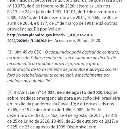
internacional decorrente do coronavírus, de que trata a Lei
nº 13.979, de 6 de fevereiro de 2020; altera as Leis nos
8.213, de 24 de julho de 1991, 10.101, de 19 de dezembro de
2000, 12.546, de 14 de dezembro de 2011, 10.865, de 30 de
abril de 2004, e 8.177, de 1º de março de 1991; e dá outras
providências. Disponível em:
http://www.planalto.gov.br/ccivil_03/_ato2019-
. Acesso em: 20 out. 2020.
2022/2020/lei/L14020.htm
(3) “
Art. 49 do CDC - O consumidor pode desistir do contrato,
no prazo de 7 dias a contar de sua assinatura ou do ato de
recebimento do produto ou serviço, sempre que a
contratação de fornecimento de produtos e serviços ocorrer
fora do estabelecimento comercial, especialmente por
telefone ou a domicílio
.”
(4) BRASIL.
Lei nº 14.034, de 5 de agosto de 2020
. Dispõe
sobre medidas emergenciais para a aviação civil brasileira
em razão da pandemia da Covid-19; e altera as Leis nos
7.565, de 19 de dezembro de 1986, 6.009, de 26 de
dezembro de 1973, 12.462, de 4 de agosto de 2011, 13.319,
de 25 de julho de 2016, 13.499, de 26 de outubro de 2017, e
9.825, de 23 de agosto de 1999. Disponível em: