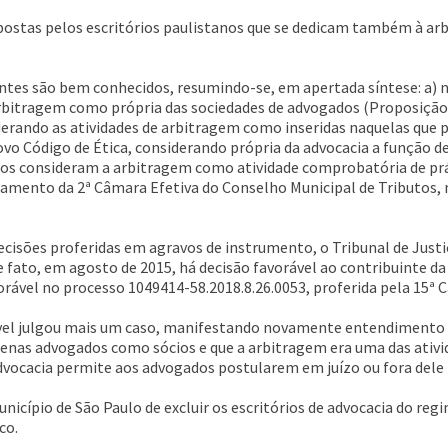
 opostas pelos escritórios paulistanos que se dedicam também à a
ntes são bem conhecidos, resumindo-se, em apertada síntese: a) n
rbitragem como própria das sociedades de advogados (Proposição 
rando as atividades de arbitragem como inseridas naquelas que p
ovo Código de Ética, considerando própria da advocacia a função 
icos consideram a arbitragem como atividade comprobatória de práti
lgamento da 2ª Câmara Efetiva do Conselho Municipal de Tributos,
decisões proferidas em agravos de instrumento, o Tribunal de Just
fato, em agosto de 2015, há decisão favorável ao contribuinte da
rável no processo 1049414-58.2018.8.26.0053, proferida pela 15ª 
Cível julgou mais um caso, manifestando novamente entendimento 
penas advogados como sócios e que a arbitragem era uma das ativ
Advocacia permite aos advogados postularem em juízo ou fora dele 
nicípio de São Paulo de excluir os escritórios de advocacia do reg
co.