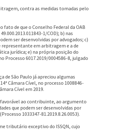
rbitragem, contra as medidas tomadas pelo
o fato de que o Conselho Federal da OAB
49.000.2013.011843-1/COD); b) nas
odem ser desenvolvidas por advogados; c)
de representante em arbitragem e a de
ca jurídica; e) na própria posição do
 no Processo 6017.2019/0004586-8, julgado
iça de São Paulo já apreciou algumas
 14ª Câmara Cível, no processo 1008846-
Câmara Cível em 2019.
favorável ao contribuinte, ao argumento
idades que podem ser desenvolvidas por
(Processo 1033347-81.2019.8.26.0053).
ime tributário exceptivo do ISSQN, cujo