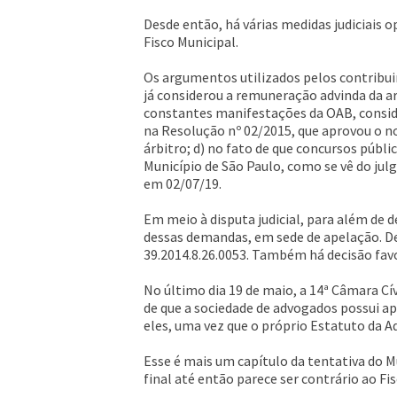
Desde então, há várias medidas judiciais
Fisco Municipal.
Os argumentos utilizados pelos contribui
já considerou a remuneração advinda da a
constantes manifestações da OAB, conside
na Resolução nº 02/2015, que aprovou o n
árbitro; d) no fato de que concursos públ
Município de São Paulo, como se vê do ju
em 02/07/19.
Em meio à disputa judicial, para além de 
dessas demandas, em sede de apelação. De 
39.2014.8.26.0053. Também há decisão favo
No último dia 19 de maio, a 14ª Câmara 
de que a sociedade de advogados possui a
eles, uma vez que o próprio Estatuto da 
Esse é mais um capítulo da tentativa do Mu
final até então parece ser contrário ao Fis