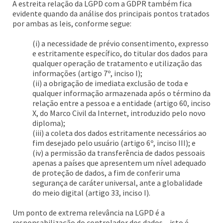
A estreita relação da LGPD com a GDPR também fica
evidente quando da análise dos principais pontos tratados
por ambas as leis, conforme segue:
(i) a necessidade de prévio consentimento, expresso
e estritamente específico, do titular dos dados para
qualquer operação de tratamento e utilização das
informações (artigo 7º, inciso I);
(ii) a obrigação de imediata exclusão de toda e
qualquer informação armazenada após o término da
relação entre a pessoa e a entidade (artigo 60, inciso
X, do Marco Civil da Internet, introduzido pelo novo
diploma);
(iii) a coleta dos dados estritamente necessários ao
fim desejado pelo usuário (artigo 6º, inciso III); e
(iv) a permissão da transferência de dados pessoais
apenas a países que apresentem um nível adequado
de proteção de dados, a fim de conferir uma
segurança de caráter universal, ante a globalidade
do meio digital (artigo 33, inciso I).
Um ponto de extrema relevância na LGPD é a
responsabilização do controlador dos dados – isto é,