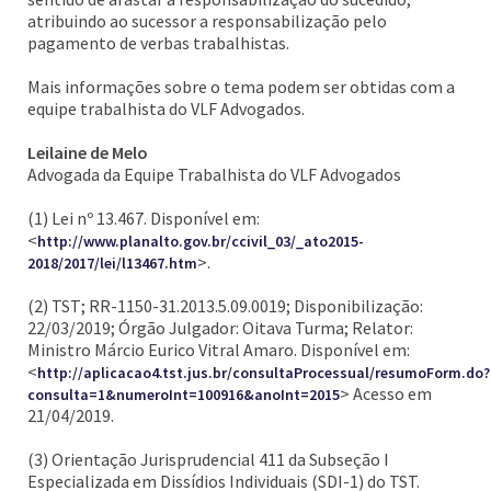
atribuindo ao sucessor a responsabilização pelo
pagamento de verbas trabalhistas.
Mais informações sobre o tema podem ser obtidas com a
equipe trabalhista do VLF Advogados.
Leilaine de Melo
Advogada da Equipe Trabalhista do VLF Advogados
(1) Lei nº 13.467. Disponível em:
<
http://www.planalto.gov.br/ccivil_03/_ato2015-
>.
2018/2017/lei/l13467.htm
(2) TST; RR-1150-31.2013.5.09.0019; Disponibilização:
22/03/2019; Órgão Julgador: Oitava Turma; Relator:
Ministro Márcio Eurico Vitral Amaro. Disponível em:
<
http://aplicacao4.tst.jus.br/consultaProcessual/resumoForm.do?
> Acesso em
consulta=1&numeroInt=100916&anoInt=2015
21/04/2019.
(3) Orientação Jurisprudencial 411 da Subseção I
Especializada em Dissídios Individuais (SDI-1) do TST.