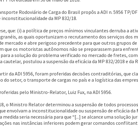
ansporte Rodoviário de Carga do Brasil propôs a ADI n. 5956 TP/DF
e inconstitucionalidade da MP 832/18.
ese, que: (i) a política de preços mínimos vinculantes derruba a a
ranéis, as quais oportunizam o recrutamento dos serviços dos mo
de mercado e abre perigoso precedente para que outros grupos de
com que os motoristas autônomos não se preparassem para enfrentar
para a solução do problema verificado no mercado de fretes, com
 cautelar, postulou a suspensão da eficácia da MP 832/2018 e da R
rtir da ADI 5956, foram proferidas decisões contraditórias, que c
ão do setor, o transporte de cargas no país e a logística das empr
feridas pelo Ministro-Relator, Luiz Fux, na ADI 5956.
8, o Ministro Relator determinou a suspensão de todos processos ju
 que envolvam a inconstitucionalidade ou suspensão de eficácia da
 a medida seria necessária para que “[...] se alcance uma solução ju
ações nas instâncias inferiores podem gerar comandos conflitant