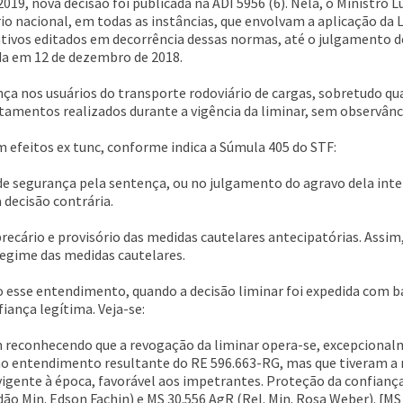
2019, nova decisão foi publicada na ADI 5956 (6). Nela, o Ministro
rio nacional, em todas as instâncias, que envolvam a aplicação da L
ivos editados em decorrência dessas normas, até o julgamento de
da em 12 de dezembro de 2018.
ça nos usuários do transporte rodoviário de cargas, sobretudo qu
tamentos realizados durante a vigência da liminar, sem observânc
m efeitos ex tunc, conforme indica a Súmula 405 do STF:
 segurança pela sentença, ou no julgamento do agravo dela interp
 decisão contrária.
ecário e provisório das medidas cautelares antecipatórias. Assim, 
regime das medidas cautelares.
 esse entendimento, quando a decisão liminar foi expedida com 
iança legítima. Veja-se:
m reconhecendo que a revogação da liminar opera-se, excepciona
o entendimento resultante do RE 596.663-RG, mas que tiveram a 
gente à época, favorável aos impetrantes. Proteção da confiança 
dão Min. Edson Fachin) e MS 30.556 AgR (Rel. Min. Rosa Weber). [MS