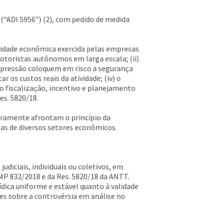
 (“ADI 5956”) (2), com pedido de medida
tividade econômica exercida pelas empresas
toristas autônomos em larga escala; (ii)
 pressão coloquem em risco a segurança
 os custos reais da atividade; (iv) o
o fiscalização, incentivo e planejamento
es. 5820/18.
laramente afrontam o princípio da
esas de diversos setores econômicos.
diciais, individuais ou coletivos, em
 MP 832/2018 e da Res. 5820/18 da ANTT.
rídica uniforme e estável quanto à validade
es sobre a controvérsia em análise no