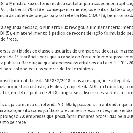
, o Ministro Fux deferiu medida cautelar para suspender a aplica
5º, §6º, da Lei 13.703/18 e, consequentemente, os efeitos da Resolu
cia da tabela de preços para o frete da Res. 5820/18, bem como da
 a segunda decisão, o Ministro Fux revogou a liminar anteriormen
ADI (5), em atendimento à pedido de reconsideração formulado pela
do frete.
iversas entidades de classe e usuários de transporte de carga ingr
deral de 1ª Instância para que a tabela do frete mínimo supostame
 publicar Resolução que atendesse os critérios da Lei n. 13.703/20
lei para estabelecer os valores do frete mínimo.
onstitucionalidade da MP 832/2018, mas a revogação e a ilegalidad
ões propostas na Justiça Federal, daquele da ADI em tramitação no
or, em 14 de junho de 2018, dirigia-se a discussões sobre a incon
ós o ajuizamento da referida ADI 5956, passou-se a entender que 
eria alcançar situações jurídicas previamente existentes, não send
 prolação. As empresas que possuíam liminares proferidas pela J
nto de frete.