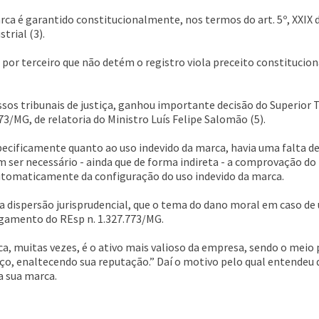
ca é garantido constitucionalmente, nos termos do art. 5º, XXIX da
trial (3).
por terceiro que não detém o registro viola preceito constituciona
sos tribunais de justiça, ganhou importante decisão do Superior T
3/MG, de relatoria do Ministro Luís Felipe Salomão (5).
ecificamente quanto ao uso indevido da marca, havia uma falta d
m ser necessário - ainda que de forma indireta - a comprovação do
utomaticamente da configuração do uso indevido da marca.
dispersão jurisprudencial, que o tema do dano moral em caso de u
lgamento do REsp n. 1.327.773/MG.
arca, muitas vezes, é o ativo mais valioso da empresa, sendo o mei
iço, enaltecendo sua reputação.” Daí o motivo pelo qual entendeu 
da sua marca.