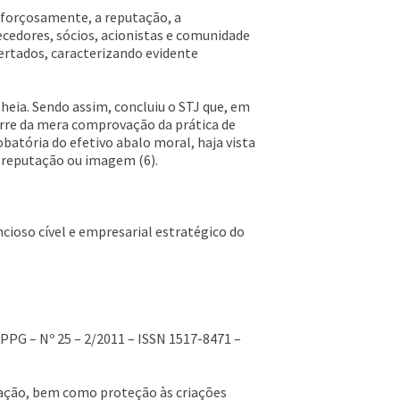
s, forçosamente, a reputação, a
cedores, sócios, acionistas e comunidade
ertados, caracterizando evidente
heia. Sendo assim, concluiu o STJ que, em
corre da mera comprovação da prática de
atória do efetivo abalo moral, haja vista
, reputação ou imagem (6).
cioso cível e empresarial estratégico do
EPPG – Nº 25 – 2/2011 – ISSN 1517-8471 –
ilização, bem como proteção às criações