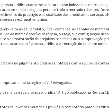
l à pessoa jurídica quando se constata o uso indevido da marca, poi
a acabam sendo atingidas perante todo o mercado (clientes, forne
etimento do prestígio e da qualidade dos produtos ou serviços of
interesses extrapatrimoniais.
ando valor ao seu produto, indevidamente, ao se valer da marca al
evido da marca é aferível in re ipsa, ou seja, sua configuração de
vante a demonstração de prejuízos concretos ou a comprovação prob
trado, acarretará à pessoa jurídica a vulneração do seu bom nome
a tratada no julgamento podem ser obtidas com a equipe de conten
e empresarial estratégico do VLF Advogados.
 de marca e sua proteção jurídica”. Artigo publicado na Revista C
aos autores de inventos industriais privilégio temporário para sua ut