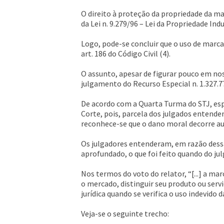
O direito à proteção da propriedade da mar
da Lei n. 9.279/96 – Lei da Propriedade Indus
Logo, pode-se concluir que o uso de marca 
art. 186 do Código Civil (4).
O assunto, apesar de figurar pouco em nos
julgamento do Recurso Especial n. 1.327.77
De acordo com a Quarta Turma do STJ, esp
Corte, pois, parcela dos julgados entende
reconhece-se que o dano moral decorre a
Os julgadores entenderam, em razão dessa 
aprofundado, o que foi feito quando do ju
Nos termos do voto do relator, “[...] a m
o mercado, distinguir seu produto ou serv
jurídica quando se verifica o uso indevido 
Veja-se o seguinte trecho: