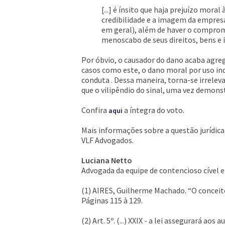
[...] é ínsito que haja prejuízo mora
credibilidade e a imagem da empres
em geral), além de haver o comprom
menoscabo de seus direitos, bens e 
Por óbvio, o causador do dano acaba agreg
casos como este, o dano moral por uso ind
conduta . Dessa maneira, torna-se irrele
que o vilipêndio do sinal, uma vez demons
Confira
a íntegra do voto.
aqui
Mais informações sobre a questão jurídic
VLF Advogados.
Luciana Netto
Advogada da equipe de contencioso cível 
(1) AIRES, Guilherme Machado. “O conceito
Páginas 115 à 129.
(2) Art. 5º. (...) XXIX - a lei assegurará 