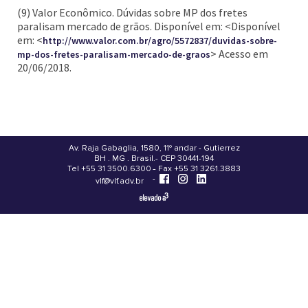
(9) Valor Econômico. Dúvidas sobre MP dos fretes
paralisam mercado de grãos. Disponível em: <Disponível
em: <
http://www.valor.com.br/agro/5572837/duvidas-sobre-
> Acesso em
mp-dos-fretes-paralisam-mercado-de-graos
20/06/2018.
Av. Raja Gabaglia, 1580, 11º andar - Gutierrez
BH . MG . Brasil - CEP 30441-194
.
Tel +55 31 3500.6300 - Fax +55 31 3261.3883
-
-
vlf@vlf.adv.br