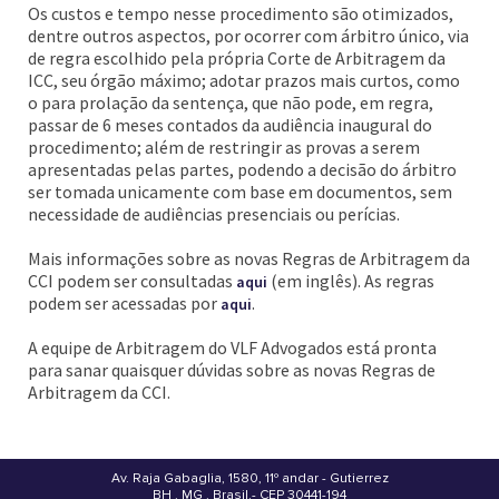
Os custos e tempo nesse procedimento são otimizados,
dentre outros aspectos, por ocorrer com árbitro único, via
de regra escolhido pela própria Corte de Arbitragem da
ICC, seu órgão máximo; adotar prazos mais curtos, como
o para prolação da sentença, que não pode, em regra,
passar de 6 meses contados da audiência inaugural do
procedimento; além de restringir as provas a serem
apresentadas pelas partes, podendo a decisão do árbitro
ser tomada unicamente com base em documentos, sem
necessidade de audiências presenciais ou perícias.
Mais informações sobre as novas Regras de Arbitragem da
CCI podem ser consultadas
(em inglês). As regras
aqui
podem ser acessadas por
.
aqui
A equipe de Arbitragem do VLF Advogados está pronta
para sanar quaisquer dúvidas sobre as novas Regras de
Arbitragem da CCI.
Av. Raja Gabaglia, 1580, 11º andar - Gutierrez
BH . MG . Brasil - CEP 30441-194
.