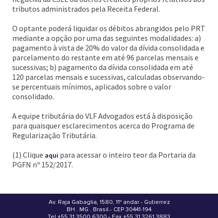
tributos administrados pela Receita Federal.
O optante poderá liquidar os débitos abrangidos pelo PRT
mediante a opção por uma das seguintes modalidades: a)
pagamento à vista de 20% do valor da dívida consolidada e
parcelamento do restante em até 96 parcelas mensais e
sucessivas; b) pagamento da dívida consolidada em até
120 parcelas mensais e sucessivas, calculadas observando-
se percentuais mínimos, aplicados sobre o valor
consolidado.
A equipe tributária do VLF Advogados está à disposição
para quaisquer esclarecimentos acerca do Programa de
Regularização Tributária.
(1) Clique
para acessar o inteiro teor da Portaria da
aqui
PGFN nº 152/2017.
Av. Raja Gabaglia, 1580, 11º andar - Gutierrez
BH . MG . Brasil - CEP 30441-194
.
Tel +55 31 3500.6300 - Fax +55 31 3261.3883
-