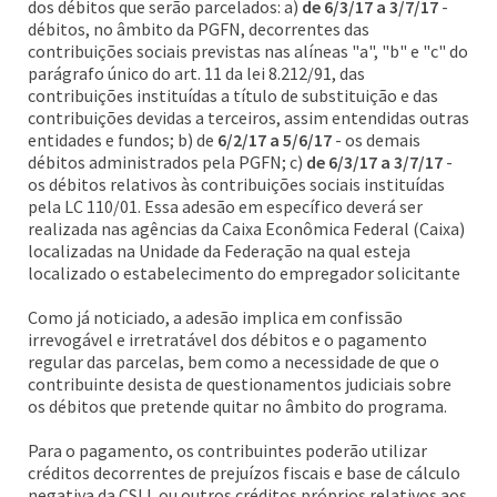
dos débitos que serão parcelados: a)
de 6/3/17 a 3/7/17
-
débitos, no âmbito da PGFN, decorrentes das
contribuições sociais previstas nas alíneas "a", "b" e "c" do
parágrafo único do art. 11 da lei 8.212/91, das
contribuições instituídas a título de substituição e das
contribuições devidas a terceiros, assim entendidas outras
entidades e fundos; b) de
6/2/17 a 5/6/17
- os demais
débitos administrados pela PGFN; c)
de 6/3/17 a 3/7/17
-
os débitos relativos às contribuições sociais instituídas
pela LC 110/01. Essa adesão em específico deverá ser
realizada nas agências da Caixa Econômica Federal (Caixa)
localizadas na Unidade da Federação na qual esteja
localizado o estabelecimento do empregador solicitante
Como já noticiado, a adesão implica em confissão
irrevogável e irretratável dos débitos e o pagamento
regular das parcelas, bem como a necessidade de que o
contribuinte desista de questionamentos judiciais sobre
os débitos que pretende quitar no âmbito do programa.
Para o pagamento, os contribuintes poderão utilizar
créditos decorrentes de prejuízos fiscais e base de cálculo
negativa da CSLL ou outros créditos próprios relativos aos