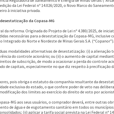
ncia Reguladora de Saneamento e Energia de Minas Gerais (“Arsa
edição da Lei Federal nº 14.026/2020, o Novo Marco do Saneamento 
ro à iniciativa privada.
 a desestatização da Copasa-MG
al da reforma. Originada do Projeto de Lei nº 4.380/2025, de inicia
idas necessárias para a desestatização da Copasa-MG, inclusive c
o Integrado do Norte e Nordeste de Minas Gerais S.A. (“Copanor”).
 duas modalidades alternativas de desestatização: (i) a alienação t
ência do controle acionário; ou (ii) o aumento de capital mediante
ireitos de subscrição, de modo a ocasionar a perda do controle aci
ado de capitais, especialmente no que diz respeito à precificação 
hares
, pois obriga o estatuto da companhia resultante da desest
aridade exclusiva do estado, o que confere poder de veto nas deliber
dificação dos limites ao exercício do direito de voto por acionist
pasa-MG aos seus usuários, o comprador deverá, entre outras obri
mento de água e de esgotamento sanitário em todos os municípios
solidados; (ii) aplicar a tarifa social prevista na Lei Federal nº 14