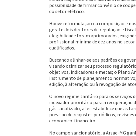
possibilidade de firmar convênio de coop
do setor elétrico.
Houve reformulação na composição e nos r
geral e dois diretores de regulação e fisc
elegibilidade foram aprimorados, exigind
profissional mínima de dez anos no setor 
qualificados.
Buscando alinhar-se aos padrões de govern
visando otimizar seu processo regulatór
objetivos, indicadores e metas; o Plano A
instrumento de planejamento normativo; o
edição, à alteração ou à revogação de ato
O novo regime tarifário para os serviços
indexador prioritário para a recuperação d
gás canalizado, a lei estabelece que as t
previsão de reajustes periódicos, revisões
econômico-financeiro.
No campo sancionatório, a Arsae-MG ganha