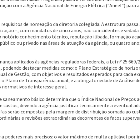
eração com a Agência Nacional de Energia Elétrica (“Aneel”) para
equisitos de nomeação da diretoria colegiada. A estrutura passa
alização –, com mandatos de cinco anos, não coincidentes e vedada
o notório conhecimento técnico, reputação ilibada, formação aca
público ou privado nas áreas de atuação da agência, ou quatro ano
ança aplicados às agências reguladoras federais, a Lei nº 25.669/
io, podendo destacar medidas como: o Plano Estratégico de horiz
nual de Gestão, com objetivos e resultados esperados para cada ex
 Plano de Transparência anual; e a obrigatoriedade de Análise de
s normativos de interesse geral.
 de saneamento básico determina que o Índice Nacional de Preços 
e custos, devendo a agência justificar tecnicamente a eventual ado
arifas serão compostas pela margem de distribuição somada ao cus
 ordinárias e revisões extraordinárias decorrentes de fatos superve
 poderes mais precisos: o valor máximo de multa aplicável por in