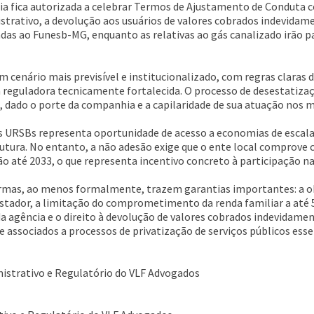
cia fica autorizada a celebrar Termos de Ajustamento de Conduta co
trativo, a devolução aos usuários de valores cobrados indevidamen
as ao Funesb-MG, enquanto as relativas ao gás canalizado irão p
um cenário mais previsível e institucionalizado, com regras claras
a reguladora tecnicamente fortalecida. O processo de desestatiza
 dado o porte da companhia e a capilaridade de sua atuação nos m
 às URSBs representa oportunidade de acesso a economias de escal
utura. No entanto, a não adesão exige que o ente local comprove 
ão até 2033, o que representa incentivo concreto à participação na
ormas, ao menos formalmente, trazem garantias importantes: a obr
restador, a limitação do comprometimento da renda familiar a até 
da agência e o direito à devolução de valores cobrados indevidame
e associados a processos de privatização de serviços públicos esse
nistrativo e Regulatório do VLF Advogados