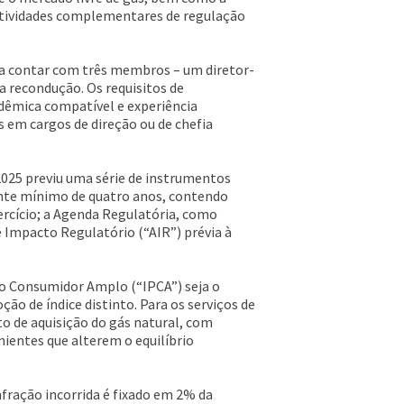
 atividades complementares de regulação
 a contar com três membros – um diretor-
 a recondução. Os requisitos de
dêmica compatível e experiência
s em cargos de direção ou de chefia
2025 previu uma série de instrumentos
onte mínimo de quatro anos, contendo
ercício; a Agenda Regulatória, como
 Impacto Regulatório (“AIR”) prévia à
ao Consumidor Amplo (“IPCA”) seja o
ção de índice distinto. Para os serviços de
to de aquisição do gás natural, com
nientes que alterem o equilíbrio
fração incorrida é fixado em 2% da