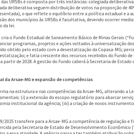
 das URSBs é composta por três instâncias: colegiada deliberativa,
giada deliberativa seguem distribuição de votos na proporção de 4
entada), o que reflete o equilíbrio entre a política estadual e a
esão dos municípios às URSBs é facultativa, devendo ocorrer medi
 da lei.
25 cria o Fundo Estadual de Saneamento Básico de Minas Gerais (“
nanciar programas, projetos e ações voltados à universalização dos
ido obtido pelo estado com a desestatização da Copasa-MG; perc
statização; e fatia crescente dos recursos recebidos do Fundo de 
5% a partir de 2028. A gestão do Fundo caberá à Secretaria de Esta
ional da Arsae-MG e expansão de competências
rma na estrutura e nas competências da Arsae-MG, alterando a Le
mentais: (i) a extensão do escopo regulatório para abarcar serviç
omia institucional da agência; (iii) a criação de novos instrumento
69/2025 transfere para a Arsae-MG a competência de regulação e fi
ercida pela Secretaria de Estado de Desenvolvimento Econômico 
os a essa atividade. A agência passa a ter também atribuição sob