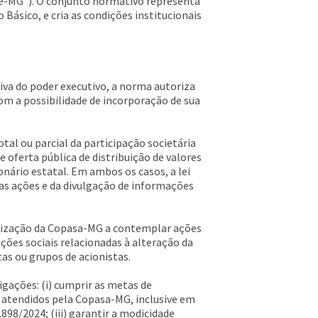
e-MG”). O conjunto normativo representa
Básico, e cria as condições institucionais
tiva do poder executivo, a norma autoriza
om a possibilidade de incorporação de sua
otal ou parcial da participação societária
 oferta pública de distribuição de valores
onário estatal. Em ambos os casos, a lei
das ações e da divulgação de informações
atização da Copasa-MG a contemplar ações
ações sociais relacionadas à alteração da
as ou grupos de acionistas.
gações: (i) cumprir as metas de
 atendidos pela Copasa-MG, inclusive em
.898/2024; (iii) garantir a modicidade