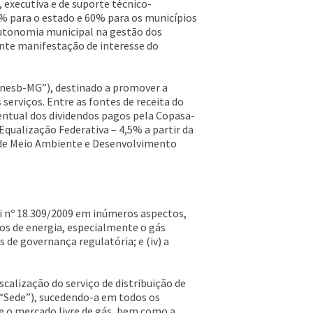
 executiva e de suporte técnico-
0% para o estado e 60% para os municípios
 autonomia municipal na gestão dos
ante manifestação de interesse do
Funesb-MG”), destinado a promover a
 serviços. Entre as fontes de receita do
entual dos dividendos pagos pela Copasa-
Equalização Federativa – 4,5% a partir da
do de Meio Ambiente e Desenvolvimento
i nº 18.309/2009 em inúmeros aspectos,
os de energia, especialmente o gás
s de governança regulatória; e (iv) a
scalização do serviço de distribuição de
(“Sede”), sucedendo-a em todos os
re o mercado livre de gás, bem como a