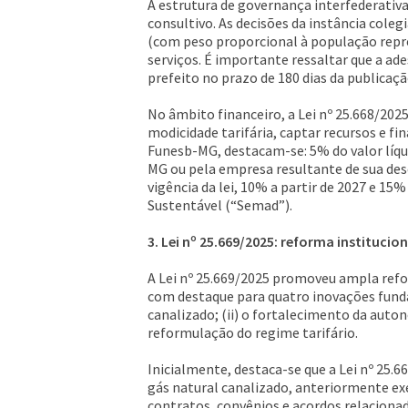
A estrutura de governança interfederativa
consultivo. As decisões da instância cole
(com peso proporcional à população repres
serviços. É importante ressaltar que a ad
prefeito no prazo de 180 dias da publicação
No âmbito financeiro, a Lei nº 25.668/20
modicidade tarifária, captar recursos e fi
Funesb-MG, destacam-se: 5% do valor líqu
MG ou pela empresa resultante de sua dese
vigência da lei, 10% a partir de 2027 e 1
Sustentável (“Semad”).
3. Lei nº 25.669/2025: reforma instituc
A Lei nº 25.669/2025 promoveu ampla refo
com destaque para quatro inovações funda
canalizado; (ii) o fortalecimento da auton
reformulação do regime tarifário.
Inicialmente, destaca-se que a Lei nº 25.6
gás natural canalizado, anteriormente ex
contratos, convênios e acordos relacionad