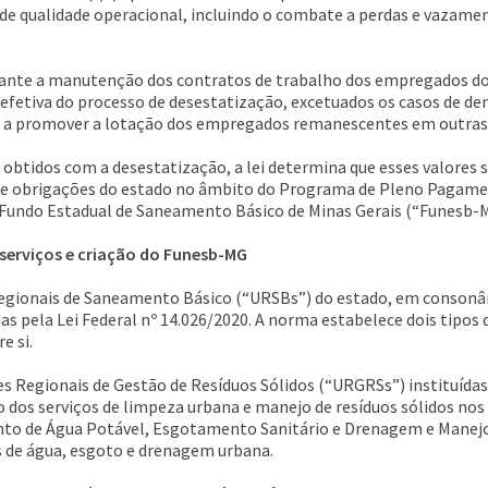
 de qualidade operacional, incluindo o combate a perdas e vazame
garante a manutenção dos contratos de trabalho dos empregados 
efetiva do processo de desestatização, excetuados os casos de de
do a promover a lotação dos empregados remanescentes em outras 
 obtidos com a desestatização, a lei determina que esses valores 
e obrigações do estado no âmbito do Programa de Pleno Pagamen
 Fundo Estadual de Saneamento Básico de Minas Gerais (“Funesb-MG
s serviços e criação do Funesb-MG
 Regionais de Saneamento Básico (“URSBs”) do estado, em consonân
as pela Lei Federal nº 14.026/2020. A norma estabelece dois tipos
e si.
es Regionais de Gestão de Resíduos Sólidos (“URGRSs”) instituída
 dos serviços de limpeza urbana e manejo de resíduos sólidos nos
nto de Água Potável, Esgotamento Sanitário e Drenagem e Manejo 
s de água, esgoto e drenagem urbana.