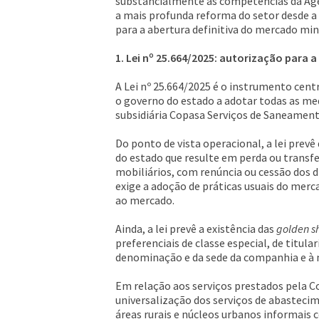
substancialmente as competências da Agê
a mais profunda reforma do setor desde a 
para a abertura definitiva do mercado minei
1. Lei nº 25.664/2025: autorização para
A Lei nº 25.664/2025 é o instrumento centr
o governo do estado a adotar todas as med
subsidiária Copasa Serviços de Saneament
Do ponto de vista operacional, a lei prevê
do estado que resulte em perda ou transfer
mobiliários, com renúncia ou cessão dos d
exige a adoção de práticas usuais do merc
ao mercado.
Ainda, a lei prevê a existência das
golden s
preferenciais de classe especial, de titul
denominação e da sede da companhia e à mo
Em relação aos serviços prestados pela Co
universalização dos serviços de abasteci
áreas rurais e núcleos urbanos informais con