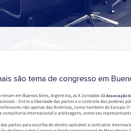
onais são tema de congresso em Buen
orreram em Buenos Aires, Argentina, as X Jornadas da
Associação Am
ionais - Entre a liberdade das partes e o controle dos poderes pú
rofessores não apenas das Américas, como também da Europa. O 
de consultoria internacional e arbitragem, como seu representant
s partes para escolha do direito aplicável a contratos internac
ção de Viena sobre Compra e Venda Internacional de Mercadorias (