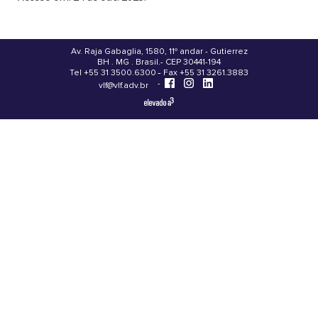
Av. Raja Gabaglia, 1580, 11º andar - Gutierrez
BH . MG . Brasil - CEP 30441-194
.
Tel +55 31 3500.6300 - Fax +55 31 3261.3883
-
-
vlf@vlf.adv.br