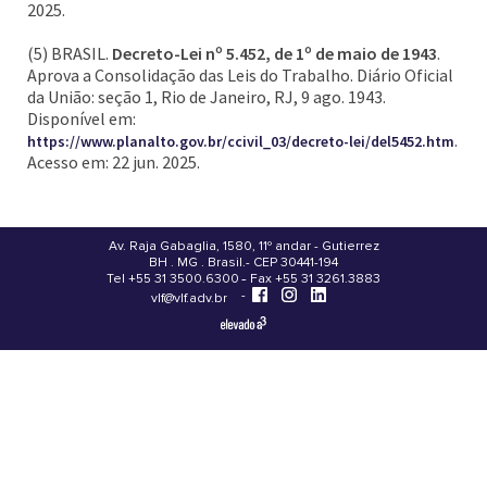
2025.
(5) BRASIL.
Decreto-Lei nº 5.452, de 1º de maio de 1943
.
Aprova a Consolidação das Leis do Trabalho. Diário Oficial
da União: seção 1, Rio de Janeiro, RJ, 9 ago. 1943.
Disponível em:
.
https://www.planalto.gov.br/ccivil_03/decreto-lei/del5452.htm
Acesso em: 22 jun. 2025.
Av. Raja Gabaglia, 1580, 11º andar - Gutierrez
BH . MG . Brasil - CEP 30441-194
.
Tel +55 31 3500.6300 - Fax +55 31 3261.3883
-
-
vlf@vlf.adv.br