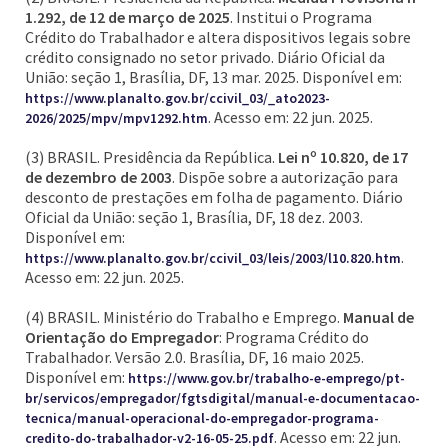
1.292, de 12 de março de 2025
. Institui o Programa
Crédito do Trabalhador e altera dispositivos legais sobre
crédito consignado no setor privado. Diário Oficial da
União: seção 1, Brasília, DF, 13 mar. 2025. Disponível em:
https://www.planalto.gov.br/ccivil_03/_ato2023-
. Acesso em: 22 jun. 2025.
2026/2025/mpv/mpv1292.htm
(3) BRASIL. Presidência da República.
Lei nº 10.820, de 17
de dezembro de 2003
. Dispõe sobre a autorização para
desconto de prestações em folha de pagamento. Diário
Oficial da União: seção 1, Brasília, DF, 18 dez. 2003.
Disponível em:
.
https://www.planalto.gov.br/ccivil_03/leis/2003/l10.820.htm
Acesso em: 22 jun. 2025.
(4) BRASIL. Ministério do Trabalho e Emprego.
Manual de
Orientação do Empregador
: Programa Crédito do
Trabalhador. Versão 2.0. Brasília, DF, 16 maio 2025.
Disponível em:
https://www.gov.br/trabalho-e-emprego/pt-
br/servicos/empregador/fgtsdigital/manual-e-documentacao-
tecnica/manual-operacional-do-empregador-programa-
. Acesso em: 22 jun.
credito-do-trabalhador-v2-16-05-25.pdf