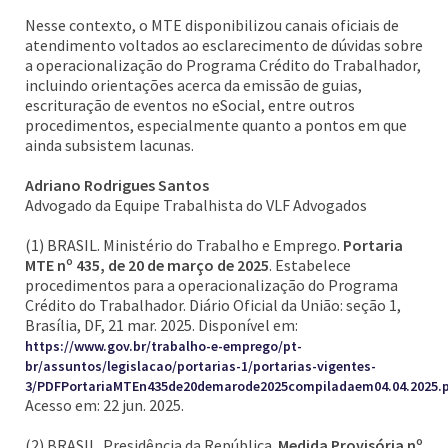
Nesse contexto, o MTE disponibilizou canais oficiais de
atendimento voltados ao esclarecimento de dúvidas sobre
a operacionalização do Programa Crédito do Trabalhador,
incluindo orientações acerca da emissão de guias,
escrituração de eventos no eSocial, entre outros
procedimentos, especialmente quanto a pontos em que
ainda subsistem lacunas.
Adriano Rodrigues Santos
Advogado da Equipe Trabalhista do VLF Advogados
(1) BRASIL. Ministério do Trabalho e Emprego.
Portaria
MTE nº 435, de 20 de março de 2025
. Estabelece
procedimentos para a operacionalização do Programa
Crédito do Trabalhador. Diário Oficial da União: seção 1,
Brasília, DF, 21 mar. 2025. Disponível em:
https://www.gov.br/trabalho-e-emprego/pt-
br/assuntos/legislacao/portarias-1/portarias-vigentes-
3/PDFPortariaMTEn435de20demarode2025compiladaem04.04.2025.
Acesso em: 22 jun. 2025.
(2) BRASIL. Presidência da República.
Medida Provisória nº