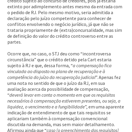
crédito sujeito ao concurso de credores, pois já estaria
extinto por adimplemento antes mesmo da entrada com
o pedido de RJ. Pelo mesmo motivo, seria admitida a
declaração pelo juízo competente para conhecer de
conflitos envolvendo o negócio jurídico, já que não se
trataria propriamente de (extra)concursalidade, mas sim
de definição do valor do crédito controverso entre as
partes.
Ocorre que, no caso, o STJ deu como “incontroversa
circunstância” que o crédito detido pela Cart estaria
sujeito à RJ e que, dessa forma, “
a compensação fica
vinculada ao disposto no plano de recuperação e à
competência do juízo da recuperação judicial
”. Apenas fez
uma nota no sentido de que o juízo da RJ, em sua
avaliação acerca da possibilidade de compensação,
“
deverá levar em conta o momento em que os requisitos
necessários à compensação estiverem presentes, ou seja, a
liquidez, o vencimento e a fungibilidade
”, em uma aparente
indicação de entendimento de que tais requisitos se
aplicariam também à compensação convencional
discutida na demanda, mas sem maior detalhamento.
Afirmou ainda que “
caso [o preenchimento dos requisitos]