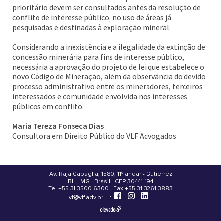
prioritário devem ser consultados antes da resolução de
conflito de interesse público, no uso de áreas já
pesquisadas e destinadas à exploração mineral.
Considerando a inexistência e a ilegalidade da extinção de
concessão minerária para fins de interesse público,
necessária a aprovação do projeto de lei que estabelece o
novo Código de Mineração, além da observância do devido
processo administrativo entre os mineradores, terceiros
interessados e comunidade envolvida nos interesses
públicos em conflito.
Maria Tereza Fonseca Dias
Consultora em Direito Público do VLF Advogados
Av. Raja Gabaglia, 1580, 11º andar - Gutierrez
BH . MG . Brasil - CEP 30441-194
.
Tel +55 31 3500.6300 - Fax +55 31 3261.3883
-
-
vlf@vlf.adv.br