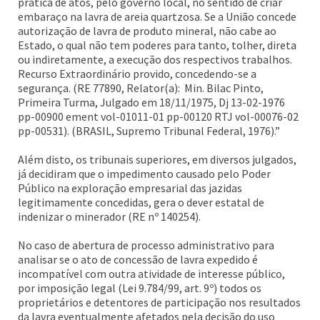
prática de atos, pelo governo local, no sentido de criar
embaraço na lavra de areia quartzosa. Se a União concede
autorização de lavra de produto mineral, não cabe ao
Estado, o qual não tem poderes para tanto, tolher, direta
ou indiretamente, a execução dos respectivos trabalhos.
Recurso Extraordinário provido, concedendo-se a
segurança. (RE 77890, Relator(a): Min. Bilac Pinto,
Primeira Turma, Julgado em 18/11/1975, Dj 13-02-1976
pp-00900 ement vol-01011-01 pp-00120 RTJ vol-00076-02
pp-00531). (BRASIL, Supremo Tribunal Federal, 1976).”
Além disto, os tribunais superiores, em diversos julgados,
já decidiram que o impedimento causado pelo Poder
Público na exploração empresarial das jazidas
legitimamente concedidas, gera o dever estatal de
indenizar o minerador (RE nº 140254).
No caso de abertura de processo administrativo para
analisar se o ato de concessão de lavra expedido é
incompatível com outra atividade de interesse público,
por imposição legal (Lei 9.784/99, art. 9º) todos os
proprietários e detentores de participação nos resultados
da lavra eventualmente afetados pela decisão do uso