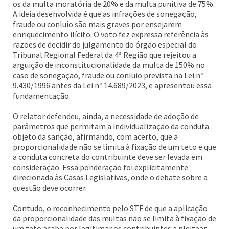
os da multa moratória de 20% e da multa punitiva de 75%.
A ideia desenvolvida é que as infrações de sonegação,
fraude ou conluio são mais graves por ensejarem
enriquecimento ilícito. O voto fez expressa referência às
razões de decidir do julgamento do órgão especial do
Tribunal Regional Federal da 4ª Região que rejeitou a
arguição de inconstitucionalidade da multa de 150% no
caso de sonegação, fraude ou conluio prevista na Lei nº
9.430/1996 antes da Lei nº 14.689/2023, e apresentou essa
fundamentação.
O relator defendeu, ainda, a necessidade de adoção de
parâmetros que permitam a individualização da conduta
objeto da sanção, afirmando, com acerto, que a
proporcionalidade não se limita à fixação de um teto e que
a conduta concreta do contribuinte deve ser levada em
consideração. Essa ponderação foi explicitamente
direcionada às Casas Legislativas, onde o debate sobre a
questão deve ocorrer.
Contudo, o reconhecimento pelo STF de que a aplicação
da proporcionalidade das multas não se limita à fixação de
um teto acaba por legitimar os contribuintes a pleitear