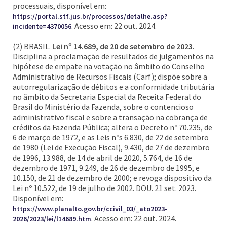
processuais, disponível em:
https://portal.stf.jus.br/processos/detalhe.asp?
. Acesso em: 22 out. 2024.
incidente=4370056
(2) BRASIL.
Lei nº 14.689, de 20 de setembro de 2023
.
Disciplina a proclamação de resultados de julgamentos na
hipótese de empate na votação no âmbito do Conselho
Administrativo de Recursos Fiscais (Carf); dispõe sobre a
autorregularização de débitos e a conformidade tributária
no âmbito da Secretaria Especial da Receita Federal do
Brasil do Ministério da Fazenda, sobre o contencioso
administrativo fiscal e sobre a transação na cobrança de
créditos da Fazenda Pública; altera o Decreto nº 70.235, de
6 de março de 1972, e as Leis nºs 6.830, de 22 de setembro
de 1980 (Lei de Execução Fiscal), 9.430, de 27 de dezembro
de 1996, 13.988, de 14 de abril de 2020, 5.764, de 16 de
dezembro de 1971, 9.249, de 26 de dezembro de 1995, e
10.150, de 21 de dezembro de 2000; e revoga dispositivo da
Lei nº 10.522, de 19 de julho de 2002. DOU. 21 set. 2023.
Disponível em:
https://www.planalto.gov.br/ccivil_03/_ato2023-
. Acesso em: 22 out. 2024.
2026/2023/lei/l14689.htm