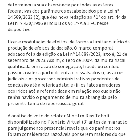
determinou a sua observância por todas as esferas
federativas dos parâmetros estabelecidos pela Lei nº
14.689/2023 (2), que deu nova redação ao §1º do art. 44 da
Lei nº 9.430/1996 e incluiu os §§ 1º-A a 1º-C nesse
dispositivo.
Houve modulação de efeitos, de forma a limitar o início da
produção de efeitos da decisão. O marco temporal
adotado foi a da edição da Lei nº 14.689/2023, isto é, 21 de
setembro de 2023. Assim, o teto de 100% da multa fiscal
qualificada em razão de sonegação, fraude ou conluio
passou a valer a partir de então, ressalvados (i) as ações
judiciais e os processos administrativos pendentes de
conclusão até a referida data; e (ii) os fatos geradores
ocorridos até a referida data em relação aos quais não
tenha havido o pagamento de multa abrangida pelo
presente tema de repercussão geral.
A análise do voto do relator Ministro Dias Toffoli
disponibilizado no Plenário Virtual (3) antes da migração
para julgamento presencial revela que os parâmetros
foram considerados razoáveis por serem maiores do que